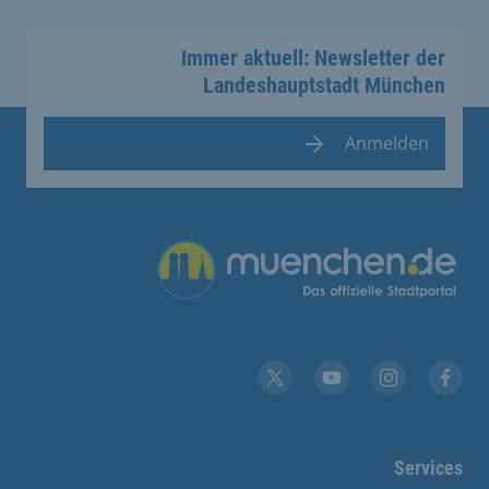
Immer aktuell: Newsletter der
Landeshauptstadt München
Anmelden
Übergreifende Links
YouTube
X
Instagram
Facebook
Services