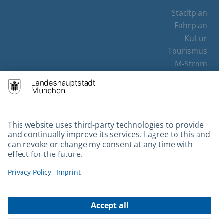
Stadtplan
Fahrplan
Kultur
Tourismus
M-Strom
Bürgerservice
Hotels
Contact
Barrierefreiheit
Leichte Sprache
Gebärdensprache
Datenschutz
Kontakt
Impressum