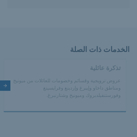
الخدمات ذات الصلة
تذكرة عائلية
عروض ترويجية وقسائم وخصومات للعائلات من ميونيخ
الش
ومناطق داخاو وإيبرغ وإردينغ وفرايسينغ
وفورستنفيلدبروك وميونيخ وشتارنبرغ.