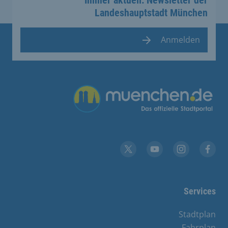
Landeshauptstadt München
Anmelden
Übergreifende Links
YouTube
X
Instagram
Facebook
Services
Stadtplan
Fahrplan