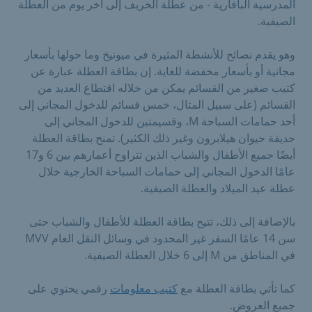
المدرسية البافارية - من عطلة الخريف إلى آخر يوم من العطلة
الصيفية.
وهو يقدم نصائح للأنشطة المثيرة في ميونيخ وما حولها بأسعار
مجانية أو بأسعار مخفضة للغاية. إن بطاقة العطلة عبارة عن
كتيب صغير من القسائم يمكن من خلاله اقتطاع العديد من
القسائم (على سبيل المثال، خمس قسائم للدخول المجاني إلى
أحد حمامات السباحة M، وقسيمتين للدخول المجاني إلى
حديقة حيوان هيلابرون وغير ذلك الكثير). تمنح بطاقة العطلة
أيضًا جميع الأطفال والشباب الذين تتراوح أعمارهم بين 6 و17
عامًا الدخول المجاني إلى حمامات السباحة الخارجية خلال
عطلة عيد الميلاد والعطلة الصيفية.
بالإضافة إلى ذلك، تتيح بطاقة العطلة للأطفال والشباب حتى
سن 14 عامًا السفر غير المحدود في وسائل النقل العام MVV
في المناطق من M إلى 6 خلال العطلة الصيفية.
كما تأتي بطاقة العطلة مع
كتيب معلومات
رقمي يحتوي على
جميع العروض.