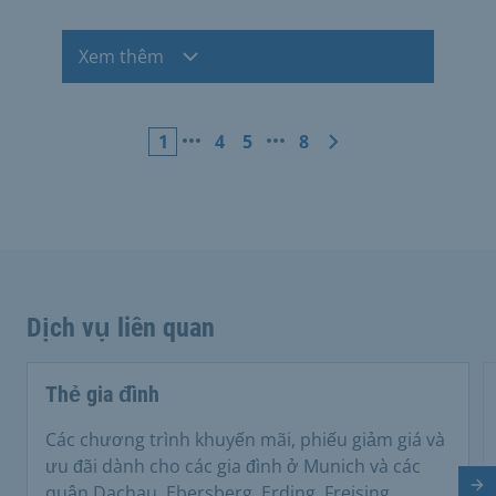
Xem thêm
1
4
5
8
Dịch vụ liên quan
Thẻ gia đình
Các chương trình khuyến mãi, phiếu giảm giá và
ưu đãi dành cho các gia đình ở Munich và các
quận Dachau, Ebersberg, Erding, Freising,
Tr