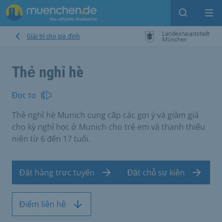
Open sear
Op
Giải trí cho gia đình
Thẻ nghỉ hè
Đọc to
Thẻ nghỉ hè Munich cung cấp các gợi ý và giảm giá
cho kỳ nghỉ học ở Munich cho trẻ em và thanh thiếu
niên từ 6 đến 17 tuổi.
Đặt hàng trực tuyến
Đặt chỗ sự kiện
Điểm liên hệ