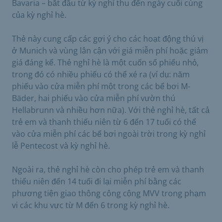
Bavaria – bắt đầu từ kỳ nghỉ thu đến ngày cuối cùng
của kỳ nghỉ hè.
Thẻ này cung cấp các gợi ý cho các hoạt động thú vị
ở Munich và vùng lân cận với giá miễn phí hoặc giảm
giá đáng kể. Thẻ nghỉ hè là một cuốn sổ phiếu nhỏ,
trong đó có nhiều phiếu có thể xé ra (ví dụ: năm
phiếu vào cửa miễn phí một trong các bể bơi M-
Bäder, hai phiếu vào cửa miễn phí vườn thú
Hellabrunn và nhiều hơn nữa). Với thẻ nghỉ hè, tất cả
trẻ em và thanh thiếu niên từ 6 đến 17 tuổi có thể
vào cửa miễn phí các bể bơi ngoài trời trong kỳ nghỉ
lễ Pentecost và kỳ nghỉ hè.
Ngoài ra, thẻ nghỉ hè còn cho phép trẻ em và thanh
thiếu niên đến 14 tuổi đi lại miễn phí bằng các
phương tiện giao thông công cộng MVV trong phạm
vi các khu vực từ M đến 6 trong kỳ nghỉ hè.