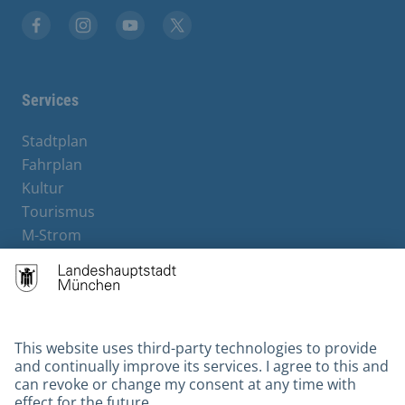
Facebook
Instagram
YouTube
X
Services
Stadtplan
Fahrplan
Kultur
Tourismus
M-Strom
Bürgerservice
Hotels
Contact
Barrierefreiheit