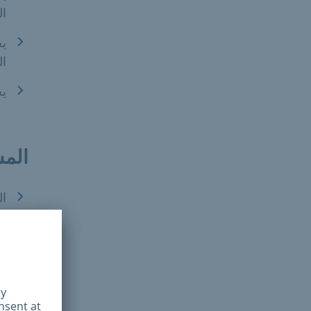
ال
يج
ال
يج
المس
ال
تف
ع
مع