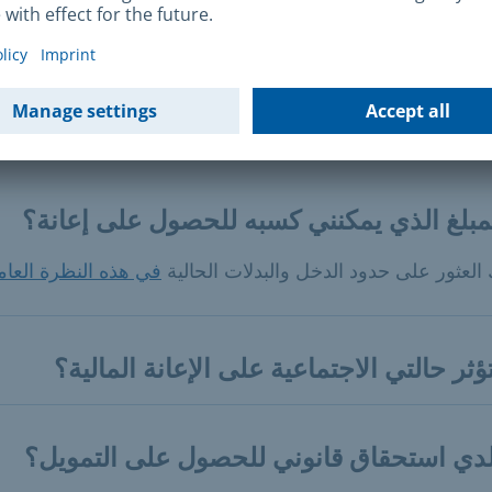
بات الدخل لآخر 12 شهرًا
ئلة والأجوبة
لمبلغ الذي يمكنني كسبه للحصول على إعانة؟
العثور على حدود الدخل والبدلات الحالية
في هذه النظرة العام
ثر حالتي الاجتماعية على الإعانة المالية؟
دي استحقاق قانوني للحصول على التمويل؟