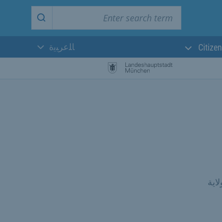
Enter search term
Start search
ﺎﻠﻋﺮﺒﻳﺓ
Citizen
اللغة الحالية:
اية