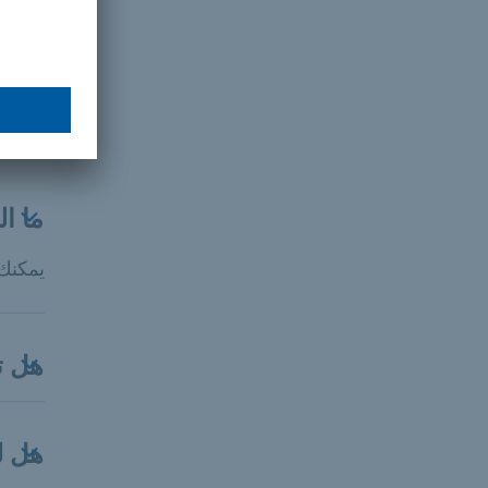
إث
الأس
ما ا
يمكنك 
هل تؤ
هل ل