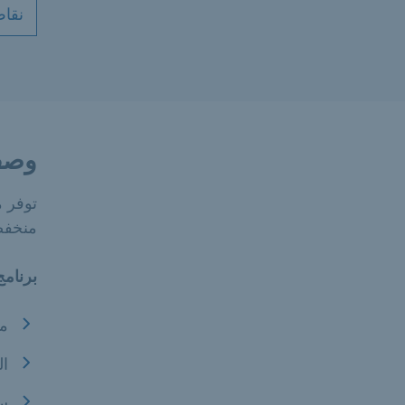
نقاط
وصف
منخفضة
برنامج
مبلغ ا
ال
سع