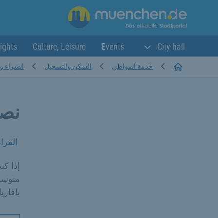
ights
Culture, Leisure
Events
City hall
Startseite
خدمة المواطن
السكن والتسجيل
الشراء و
نصا
القرا
إذا ك
متوسط،
بافاريا