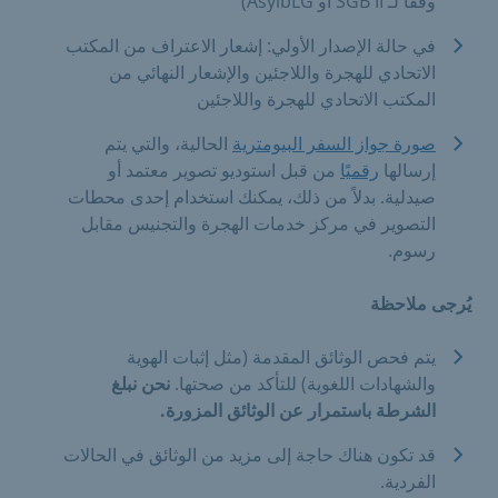
وفقًا لـ SGB II أو AsylbLG)
في حالة الإصدار الأولي: إشعار الاعتراف من المكتب
الاتحادي للهجرة واللاجئين والإشعار النهائي من
المكتب الاتحادي للهجرة واللاجئين
صورة جواز السفر البيومترية
الحالية، والتي يتم
إرسالها
رقميًا
من قبل استوديو تصوير معتمد أو
صيدلية. بدلاً من ذلك، يمكنك استخدام إحدى محطات
التصوير في مركز خدمات الهجرة والتجنيس مقابل
رسوم.
يُرجى ملاحظة
يتم فحص الوثائق المقدمة (مثل إثبات الهوية
والشهادات اللغوية) للتأكد من صحتها.
نحن نبلغ
الشرطة باستمرار عن الوثائق المزورة.
قد تكون هناك حاجة إلى مزيد من الوثائق في الحالات
الفردية.