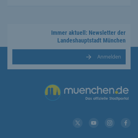
Immer aktuell: Newsletter der
Landeshauptstadt München
Anmelden
Übergreifende Links
YouTube
X
Instagram
Facebook