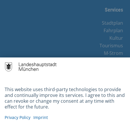
Services
Stadtplan
Fahrplan
Kultur
Tourismus
M-Strom
Bürgerservice
Hotels
Contact
Barrierefreiheit
Leichte Sprache
Gebärdensprache
Datenschutz