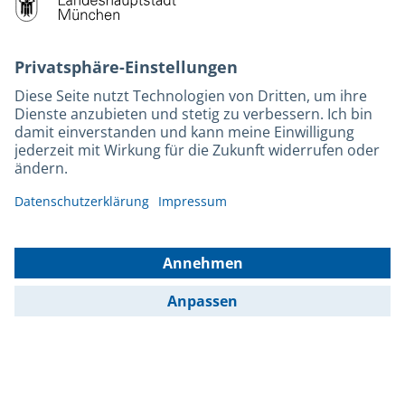
M-Strom
Bürgerservice
Hotels
Kontakt
Barrierefreiheit
Leichte Sprache
Gebärdensprache
Datenschutz
Kontakt
Impressum
© 2025 Portal München Betriebs GmbH & Co. KG - Ein Service der
Landeshauptstadt München und der Stadtwerke München GmbH