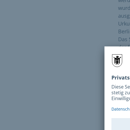
wurd
ausge
Urku
Berl
Das 
der f
das 
der 
Loch
dies
zust
Ur