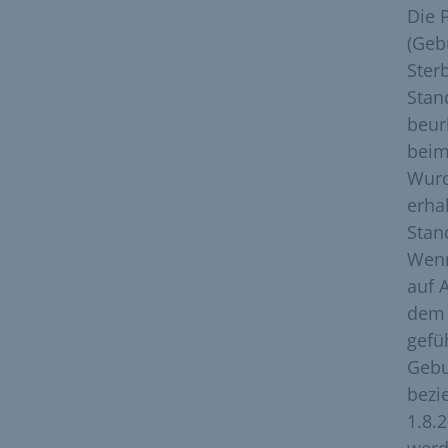
Die 
(Geb
Ster
Stan
beur
beim
Wurd
erha
Stan
Wenn
auf 
dem 
gefü
Gebu
bezi
1.8.
werd