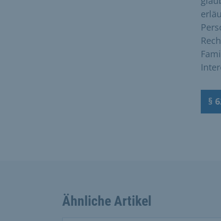
glau
erlä
Pers
Rech
Fami
Inter
§ 
Ähnliche Artikel