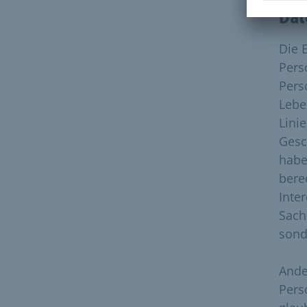
Dat
Die 
Pers
Pers
Lebe
Linie
Gesc
habe
bere
Inte
Sachl
sond
Ande
Pers