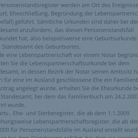
Personenstandsregister werden am Ort des Ereigniss
urt, Eheschließung, Begründung der Lebenspartnersc
befall) geführt. Sämtliche Urkunden sind daher bei d
desamt anzufordern, das diesen Personenstandsfall
kundet hat, also beispielsweise eine Geburtsurkunde
 Standesamt des Geburtsortes.
e eine Lebenspartnerschaft vor einem Notar begründ
lten Sie die Lebenspartnerschaftsurkunde bei dem
desamt, in dessen Bezirk der Notar seinen Amtssitz h
 für eine im Ausland geschlossene Ehe ein Familien
Antrag angelegt wurde, erhalten Sie die Eheurkunde b
Standesamt, bei dem das Familienbuch am 24.2.200
hrt wurde.
rts-, Ehe- und Sterberegister, die ab dem 1.1.2009
ehungsweise Lebenspartnerschaftsregister, die ab d
2009 für Personenstandsfälle im Ausland erstellt wurd
en bei dem Standesamt geführt, bei dem sie angeleg