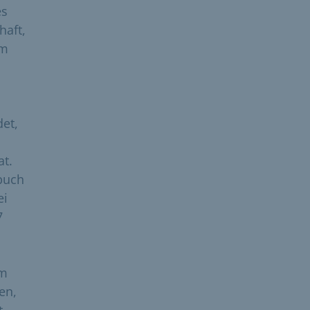
es
haft,
em
et,
at.
buch
ei
7
em
en,
t