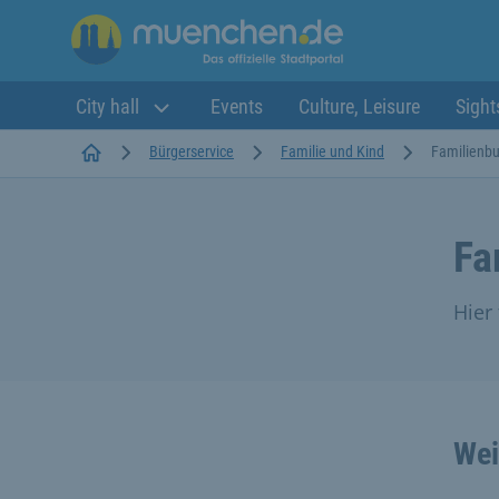
City hall
Events
Culture, Leisure
Sight
Startseite
Bürgerservice
Familie und Kind
Familienbu
Fa
Hier
Wei