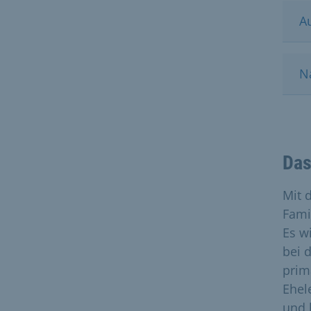
A
N
Das
Mit 
Fami
Es w
bei 
prim
Ehel
und 