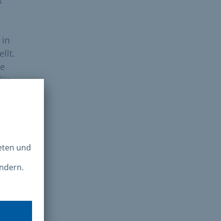
 in
llt.
ke
für
ahme
Für