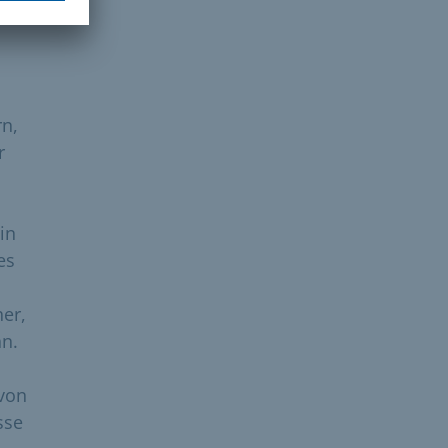
n,
r
in
es
her,
nn.
 von
sse