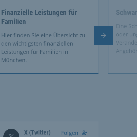
vate cards.
Finanzielle Leistungen für
Schwan
Familien
Eine Sc
oder un
Hier finden Sie eine Übersicht zu
Nächster Slide
Verände
den wichtigsten finanziellen
Angehör
Leistungen für Familien in
München.
X (Twitter)
Folgen