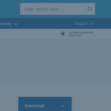
Enter search term
Start searc
English
service
Current langua
Seiteninhalt