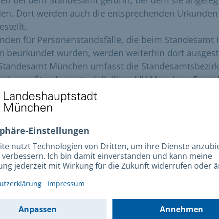
en. Dort werden auch die entsprechenden Urkunden
stellt.
nden für Personenstandsfälle, die beim Standesamt I
in beurkundet wurden, werden weiterhin dort ausgeste
Standesamt München umfasst die Standesamtsbezir
rüheren Standesämter I, II, III und IV München. Es ist 
gesamte Münchner Stadtgebiet zuständig, mit Ausn
Stadtbezirke 21 (Pasing – Obermenzing), 22 (Aubing -
hausen – Langwied) und 23 (Allach – Untermenzing). 
e Stadtbezirke ist das Standesamt München-Pasing
ändig.
kunden bestellen