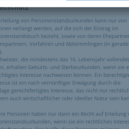
enschutz
Erteilung von Personenstandsurkunden kann nur von
onen verlangt werden, auf die sich der Eintrag im
onenstandsbuch bezieht, sowie von deren Ehepartner
nspartnern, Vorfahren und Abkömmlingen (in gerade
).
hwister, die mindestens das 16. Lebensjahr vollendet
n, erhalten Geburts- und Sterbeurkunden, wenn sie e
chtigtes Interesse nachweisen können. Ein berechtigt
resse ist ein nach vernünftiger Erwägung durch die
age gerechtfertigtes Interesse, das nicht nur rechtlic
ern auch wirtschaftlicher oder ideeller Natur sein ka
re Personen haben nur dann ein Recht auf Erteilung
onenstandsurkunden, wenn sie ein rechtliches Intere