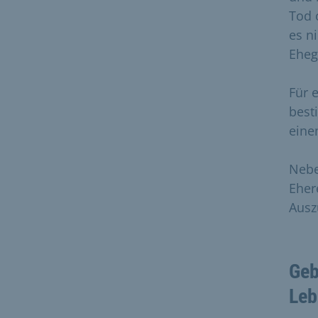
Tod 
es n
Eheg
Für 
best
eine
Nebe
Eher
Ausz
Geb
Leb