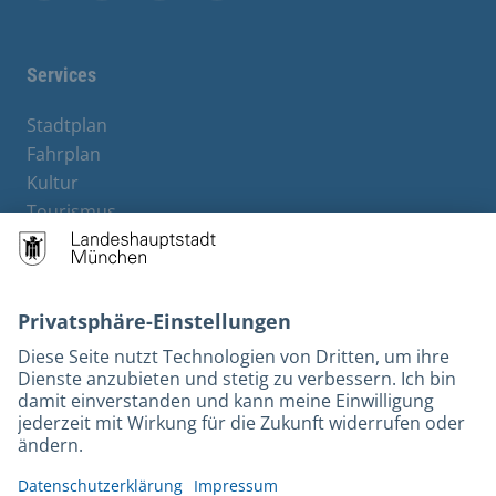
Facebook
Instagram
YouTube
Twitter
Services
Stadtplan
Fahrplan
Kultur
Tourismus
M-Strom
Bürgerservice
Hotels
Kontakt
Barrierefreiheit
Leichte Sprache
Gebärdensprache