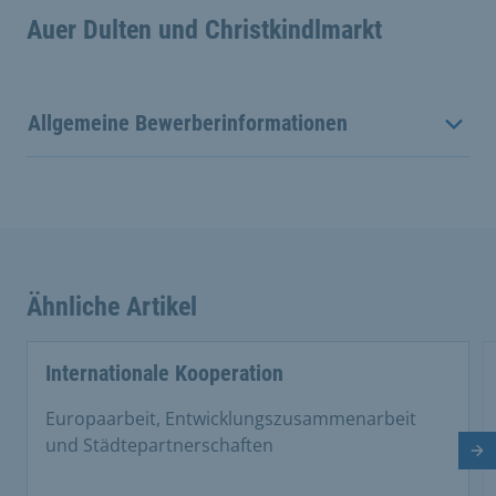
Auer Dulten und Christkindlmarkt
Allgemeine Bewerberinformationen
Ähnliche Artikel
This is a carousel with rotating cards. Use the previous 
Internationale Kooperation
Europaarbeit, Entwicklungszusammenarbeit
und Städtepartnerschaften
Nä