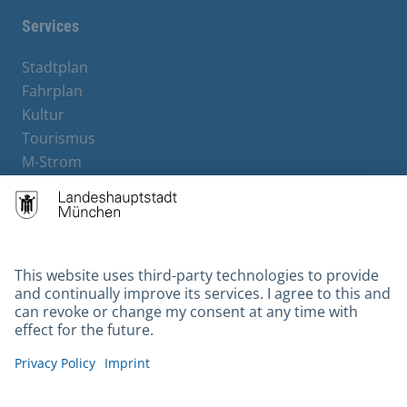
Services
Stadtplan
Fahrplan
Kultur
Tourismus
M-Strom
Bürgerservice
Hotels
Contact
Barrierefreiheit
Leichte Sprache
Gebärdensprache
Datenschutz