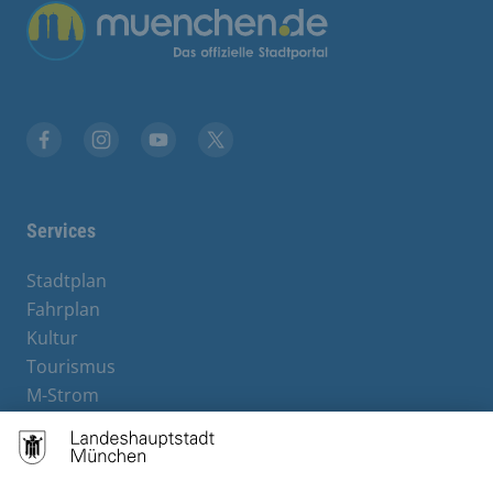
Übergreifende Links
Facebook
Instagram
YouTube
X
Services
Stadtplan
Fahrplan
Kultur
Tourismus
M-Strom
Bürgerservice
Hotels