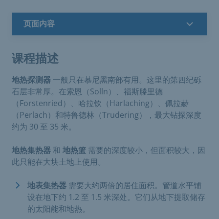
页面内容
课程描述
地热探测器
一般只在慕尼黑南部有用。这里的第四纪砾
石层非常厚。在索恩（Solln）、福斯滕里德
（Forstenried）、哈拉钦（Harlaching）、佩拉赫
（Perlach）和特鲁德林（Trudering），最大钻探深度
约为 30 至 35 米。
地热集热器
和
地热篮
需要的深度较小，但面积较大，因
此只能在大块土地上使用。
地表集热器
需要大约两倍的居住面积。管道水平铺
设在地下约 1.2 至 1.5 米深处。它们从地下提取储存
的太阳能和地热。