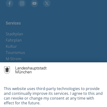
Facebook
Instagram
YouTube
X
Services
Stadtplan
Fahrplan
Kultur
Tourismus
M-Strom
Bürgerservice
Hotels
Contact
Barrierefreiheit
Leichte Sprache