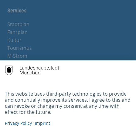
Services
Stadtplan
Fahrplan
Kultur
Tourismus
M-Strom
Bürgerservice
Hotels
Contact
Barrierefreiheit
Leichte Sprache
Gebärdensprache
Datenschutz