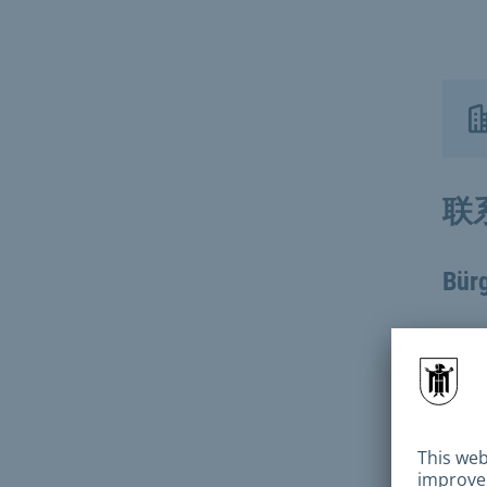
联
Bür
预
预
电