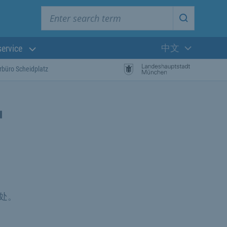
Enter search term
Start searc
中文
service
当前语言:
rbüro Scheidplatz
护
处。