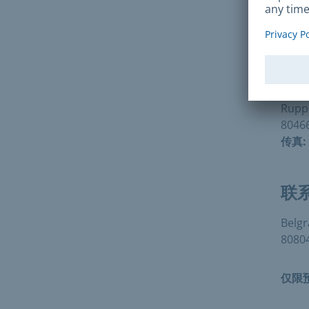
邮
Bürg
Rupp
8046
传真:
联
Belgr
8080
仅限