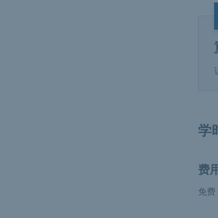
学
费
免费