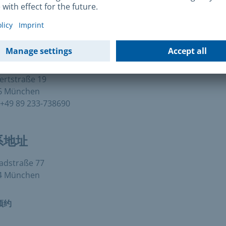
+49 89 233-96000
政地址
erbüro Scheidplatz
ertstraße 19
6 München
+49 89 233-738690
系地址
adstraße 77
4 München
预约