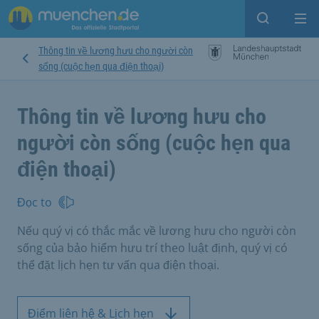
Open sear
Op
Thông tin về lương hưu cho người còn
sống (cuộc hẹn qua điện thoại)
Thông tin về lương hưu cho
người còn sống (cuộc hẹn qua
điện thoại)
Đọc to
Nếu quý vị có thắc mắc về lương hưu cho người còn
sống của bảo hiểm hưu trí theo luật định, quý vị có
thể đặt lịch hẹn tư vấn qua điện thoại.
Điểm liên hệ & Lịch hẹn