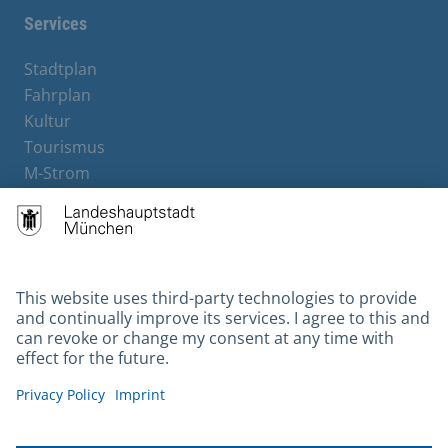
Services
Stadtplan
Fahrplan
Kultur
Tourismus
M-Strom
Bürgerservice
Hotels
Contact
Barrierefreiheit
Leichte Sprache
Gebärdensprache
Datenschutz
Kontakt