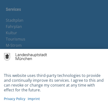
Services
Stadtplan
Fahrplan
Kultur
Tourismus
M-Strom
Bürgerservice
Hotels
Contact
Barrierefreiheit
Leichte Sprache
Gebärdensprache
Datenschutz