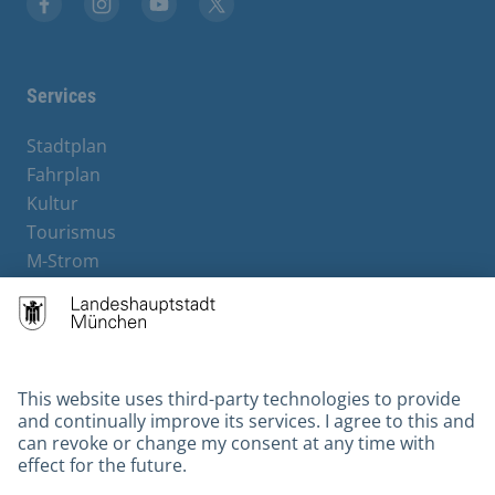
Facebook
Instagram
YouTube
X
Services
Stadtplan
Fahrplan
Kultur
Tourismus
M-Strom
Bürgerservice
Hotels
Contact
Barrierefreiheit
Leichte Sprache