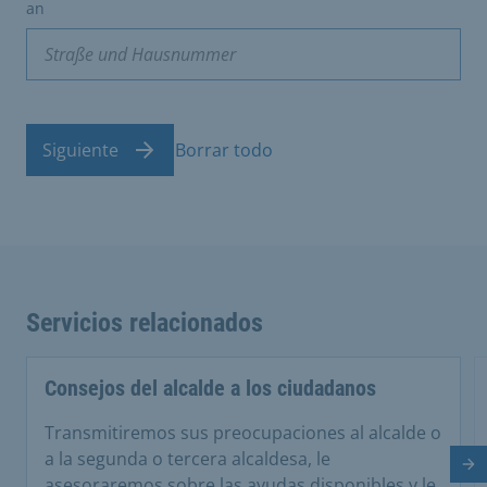
an
Siguiente
Borrar todo
Servicios relacionados
Consejos del alcalde a los ciudadanos
Transmitiremos sus preocupaciones al alcalde o
a la segunda o tercera alcaldesa, le
Di
asesoraremos sobre las ayudas disponibles y le