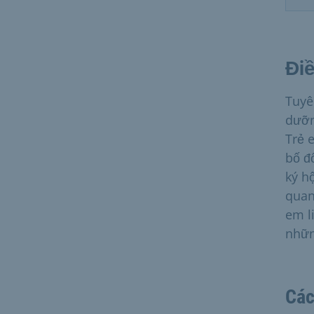
Điề
Tuyê
dưỡn
Trẻ 
bố đ
ký h
quan
em l
nhữn
Các