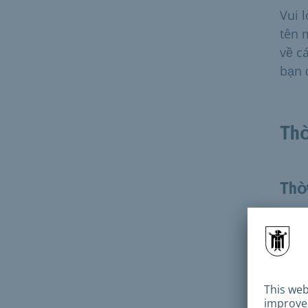
Vui 
tên 
về c
bạn đ
Thờ
Thời
Khi 
ký h
đề n