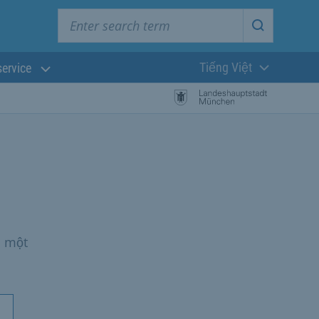
Enter search term
Start searc
Tiếng Việt
service
Ngôn ngữ hiện t
a một