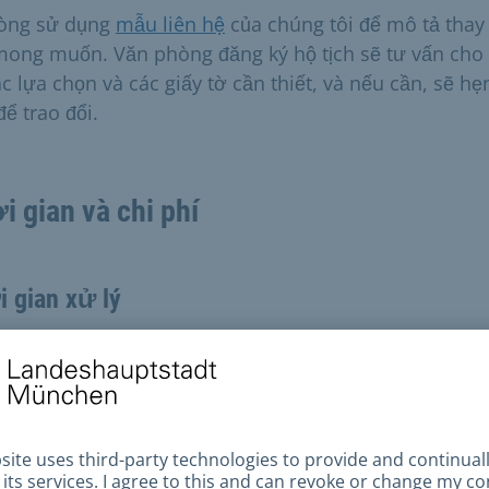
lòng sử dụng
mẫu liên hệ
của chúng tôi để mô tả thay
mong muốn. Văn phòng đăng ký hộ tịch sẽ tư vấn cho
ác lựa chọn và các giấy tờ cần thiết, và nếu cần, sẽ hẹ
ể trao đổi.
i gian và chi phí
 gian xử lý
bạn gửi yêu cầu của mình qua
mẫu liên hệ
, cơ quan 
ộ tịch sẽ liên hệ với bạn, thảo luận về yêu cầu của bạn
ghị một cuộc hẹn.