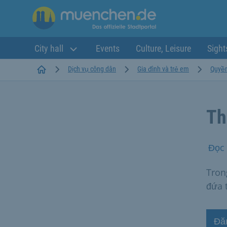
City hall
Events
Culture, Leisure
Sight
Startseite
Dịch vụ công dân
Gia đình và trẻ em
Quyền
Th
Đọc 
Tron
đứa 
Đă