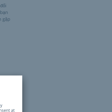
 đổi
 bạn
n gặp
đăng
 và