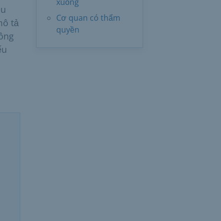
xuống
ều
Cơ quan có thẩm
mô tả
quyền
hông
ếu