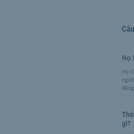
Câu
Họ l
Họ l
ngườ
đăng
Thô
gì?