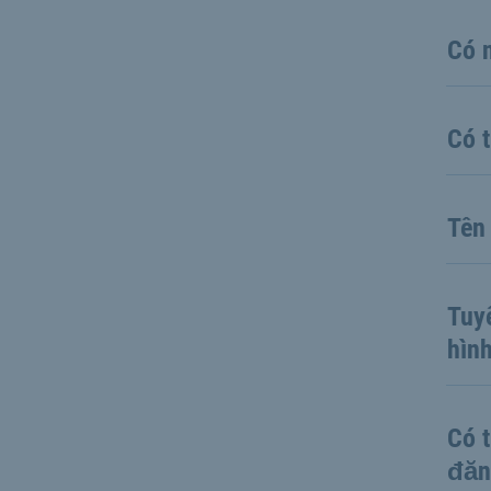
Có 
Có 
Tên
Tuy
hìn
Có 
đăn