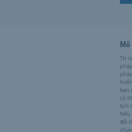
Mô 
Từ n
pháp
pháp 
huốn
bạn 
có t
tịch
Nếu 
đổi 
chuy