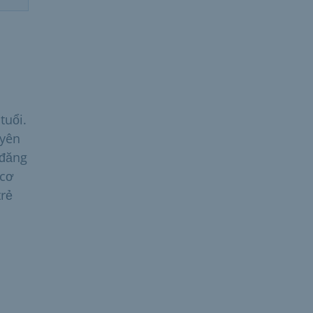
tuổi.
uyên
 đăng
 cơ
trẻ