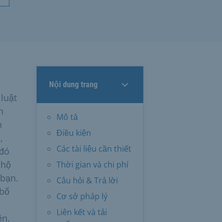
Nội dung trang
luật
h
Mô tả
h
Điều kiện
,
Các tài liệu cần thiết
 đó
 hộ
Thời gian và chi phí
 bạn.
Câu hỏi & Trả lời
 bố
Cơ sở pháp lý
Liên kết và tải
ền.