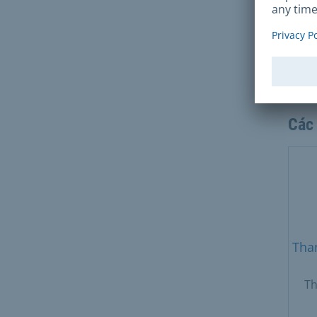
Phí
Chứn
chứn
sinh
Các
Tha
Th