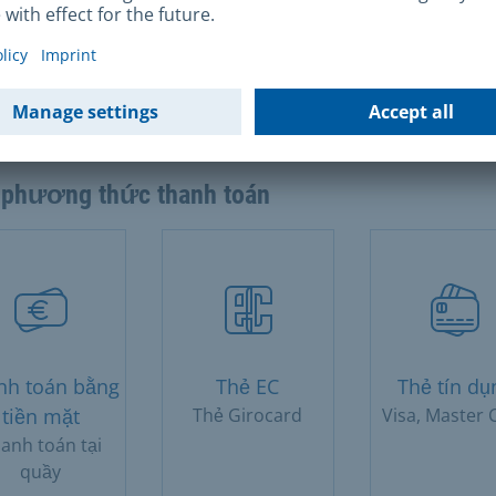
g nhận tuyên bố tên: 30 euroNhiều tuyên bố trong m
g nhận: 60 euroGiấy chứng nhận tên: 12 euroGiấy kh
: 12 euro
 phương thức thanh toán
nh toán bằng
Thẻ EC
Thẻ tín dụ
tiền mặt
Thẻ Girocard
Visa, Master 
anh toán tại
quầy