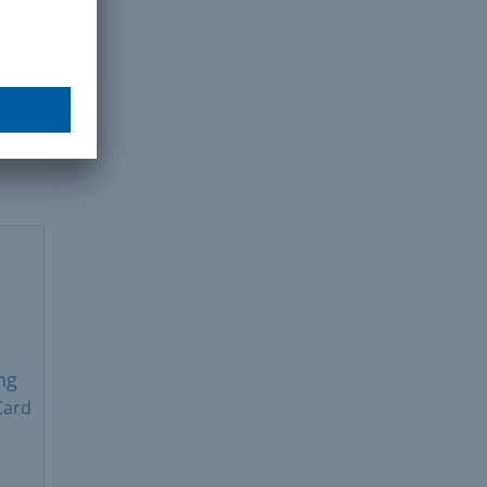
ột
ai
ng
Card