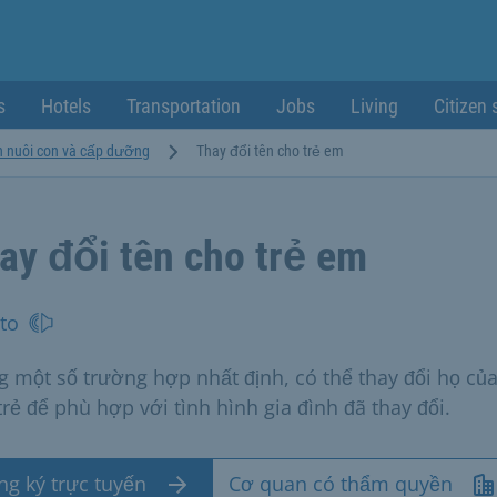
s
Hotels
Transportation
Jobs
Living
Citizen 
 nuôi con và cấp dưỡng
Thay đổi tên cho trẻ em
ay đổi tên cho trẻ em
to
g một số trường hợp nhất định, có thể thay đổi họ củ
trẻ để phù hợp với tình hình gia đình đã thay đổi.
ng ký trực tuyến
Cơ quan có thẩm quyền