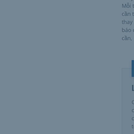
Mỗi 
cần 
thay
báo 
cần,