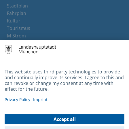
Stadtplan
Fahrplan
Kultur
Tourismus
M-Strom
Bürgerservice
Hotels
Contact
Barrierefreiheit
Leichte Sprache
Gebärdensprache
Datenschutz
Kontakt
Impressum