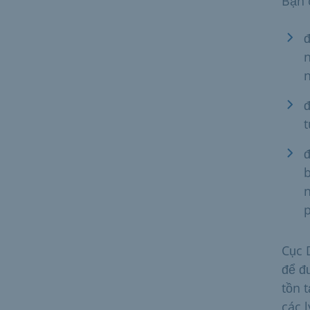
Bạn 
đ
n
n
đ
t
đ
b
n
p
Cục 
để đ
tồn 
các 