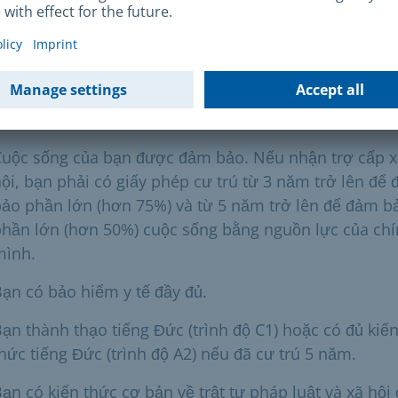
giấy phép cư trú theo § 23 Abs. 4 AufenthG (người 
nạn tái định cư). Giấy phép cư trú của bạn vẫn còn
lực và các lý do để được công nhận là người tị nạn
hoặc người tị nạn vẫn còn tồn tại.
Cuộc sống của bạn được đảm bảo. Nếu nhận trợ cấp x
ội, bạn phải có giấy phép cư trú từ 3 năm trở lên để
ảo phần lớn (hơn 75%) và từ 5 năm trở lên để đảm b
hần lớn (hơn 50%) cuộc sống bằng nguồn lực của ch
mình.
ạn có bảo hiểm y tế đầy đủ.
ạn thành thạo tiếng Đức (trình độ C1) hoặc có đủ kiế
hức tiếng Đức (trình độ A2) nếu đã cư trú 5 năm.
ạn có kiến thức cơ bản về trật tự pháp luật và xã hội