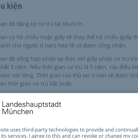
u kiện
ạn đã đăng ký cư trú tại Munich.
ạn có hộ chiếu hoặc giấy tờ thay thế hộ chiếu (giấy 
ành cho người tị nạn) hợp lệ và được công nhận.
ạn đã sống hợp pháp tại Đức với giấy phép cư trú tro
hất 3 năm. Nếu thời gian cư trú là 5 năm, các điều ki
ược nới lỏng. Thời gian của thủ tục tị nạn sẽ được tín
ào thời gian cư trú bắt buộc.
Bạn sở hữu
giấy phép cư trú theo § 25 Abs. 1 AufenthG (công 
là người tị nạn) hoặc
giấy phép cư trú theo § 25 Abs. 2 Satz 1, 1. Alternat
(công nhận là người tị nạn) hoặc