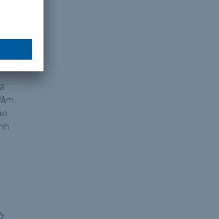
tị
 hiệu
ã
 đảm
ảo
ính
n
 ở