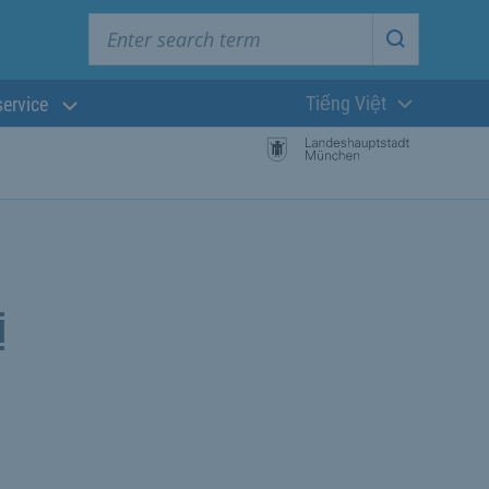
Enter search term
Start searc
Tiếng Việt
service
Ngôn ngữ hiện t
ị