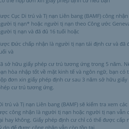
có thể nộp đơn xin giấy phép định cư nếu bạn
ược Cục Di trú và Tị nạn Liên bang (BAMF) công nhận 
gười tị nạn* hoặc người tị nạn theo Công ước Genev
gười tị nạn và đã đủ 16 tuổi hoặc
ược Đức chấp nhận là người tị nạn tái định cư và đã 
uổi và
ã sở hữu giấy phép cư trú tương ứng trong 5 năm. N
ạn hòa nhập tốt về mặt kinh tế và ngôn ngữ, bạn có 
ộp đơn xin giấy phép định cư sau 3 năm sở hữu giấy
hép cư trú tương ứng.
Di trú và Tị nạn Liên bang (BAMF) sẽ kiểm tra xem các 
ược công nhận là người tị nạn hoặc người tị nạn vẫn 
tại hay không. Giấy phép định cư chỉ có thể được cấp 
lý do để được công nhận vẫn còn tồn tại.