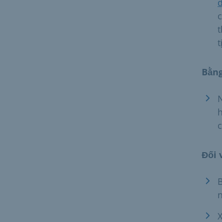
d
c
t
t
Bằng
h
c
Đối 
n