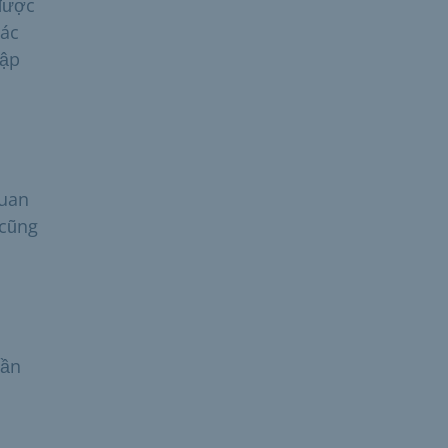
được
các
hập
quan
 cũng
gần