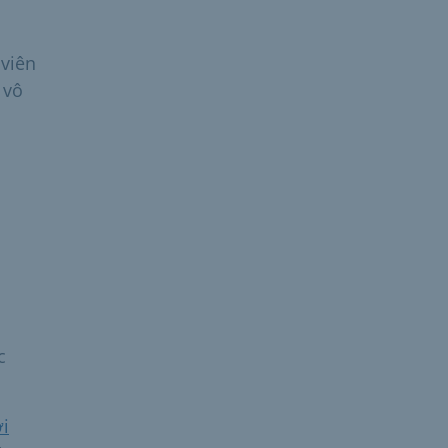
 viên
 vô
c
i