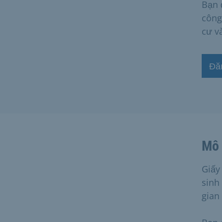
Bạn 
công
cư v
Đă
Mô 
Giấy
sinh
gian