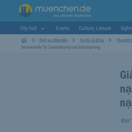
City hall
Events
Culture, Leisure
Sight
Startseite
Dịch vụ công dân
Cư trú và di cư
Thường t
Servicestelle für Zuwanderung und Einbürgerung
Gi
nạ
nạ
Đọc 