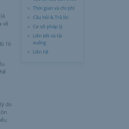
Thời gian và chi phí
là
Câu hỏi & Trả lời
a về
Cơ sở pháp lý
Liên kết và tải
xuống
đủ 16
Liên hệ
ếu
thể
lý do
còn
nếu