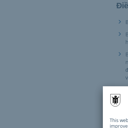
Điề
B
B
h
B
n
đ
v