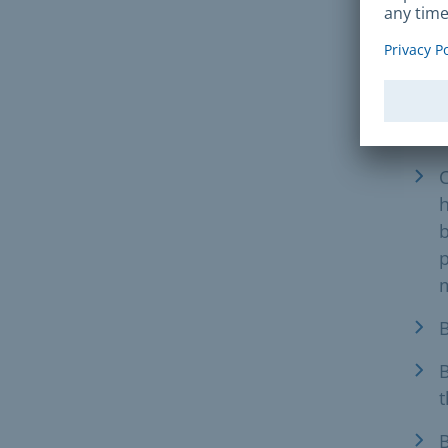
h
b
p
B
B
t
B