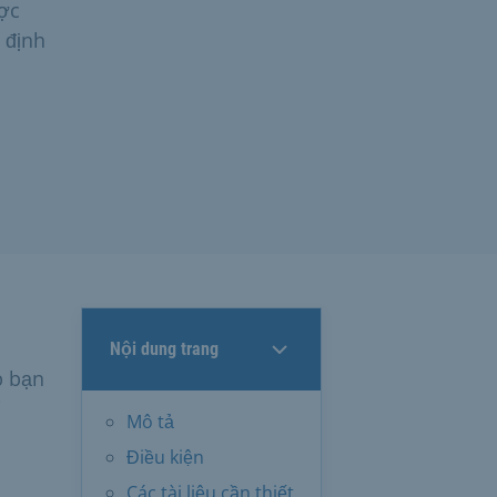
ược
 định
Nội dung trang
p bạn
i
Mô tả
Điều kiện
Các tài liệu cần thiết