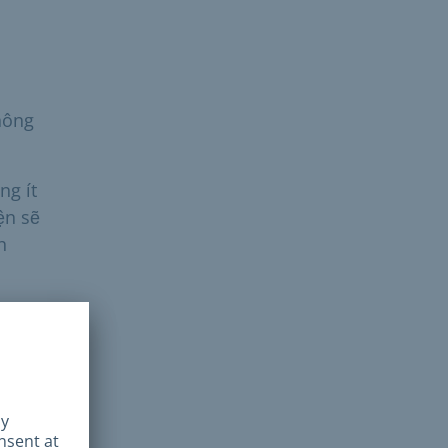
thông
ng ít
ện sẽ
h
nhận
ive