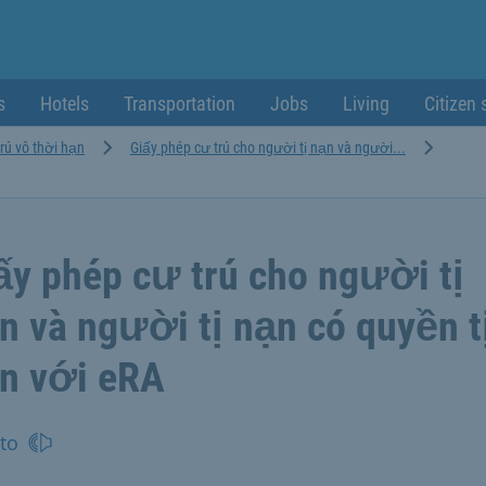
s
Hotels
Transportation
Jobs
Living
Citizen 
rú vô thời hạn
Giấy phép cư trú cho người tị nạn và người...
ấy phép cư trú cho người tị
n và người tị nạn có quyền t
n với eRA
to