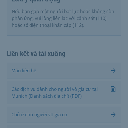
Nếu bạn gặp một người bất lực hoặc không còn
phản ứng, vui lòng liên lạc với cảnh sát (110)
hoặc số điện thoại khẩn cấp (112).
Liên kết và tải xuống
Mẫu liên hệ
Các dịch vụ dành cho người vô gia cư tại
Munich (Danh sách địa chỉ) (PDF)
Chỗ ở cho người vô gia cư