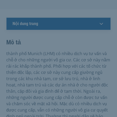
Nội dung trang
Mô tả
thành phố Munich (LHM) có nhiều dịch vụ tư vấn và
chỗ ở cho những người vô gia cư. Các cơ sở này nằm
rải rác khắp thành phố. Phối hợp với các tổ chức từ
thiện độc lập, các cơ sở này cung cấp giường ngủ
trong các khu nhà tạm, cơ sở lưu trú, nhà ở linh
hoạt, nhà tạm trú và các dự án nhà ở cho người độc
thân, cặp đôi và gia đình để ở tạm thời. Ngoài ra,
những người được cung cấp chỗ ở còn được tư vấn
và chăm sóc về mặt xã hội. Mặc dù có nhiều dịch vụ
được cung cấp, vẫn có những người vô gia cư quyết
định ngủ ngoài trời. Thường thì người dân sẽ báo