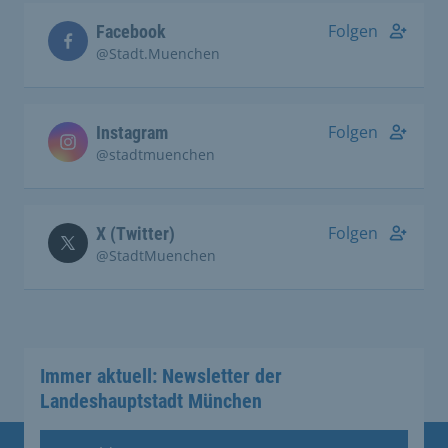
Folgen
Facebook
@Stadt.Muenchen
Folgen
Instagram
@stadtmuenchen
Folgen
X (Twitter)
@StadtMuenchen
Immer aktuell: Newsletter der
Landeshauptstadt München