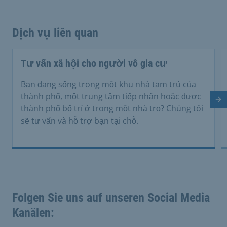
Dịch vụ liên quan
Tư vấn xã hội cho người vô gia cư
Bạn đang sống trong một khu nhà tạm trú của
thành phố, một trung tâm tiếp nhận hoặc được
Tr
thành phố bố trí ở trong một nhà trọ? Chúng tôi
sẽ tư vấn và hỗ trợ bạn tại chỗ.
Folgen Sie uns auf unseren Social Media
Kanälen: