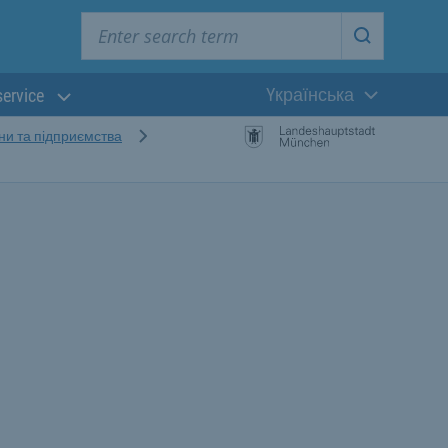
Enter search term
Start searc
Yкраїнська
service
Поточна мова:
ни та підприємства