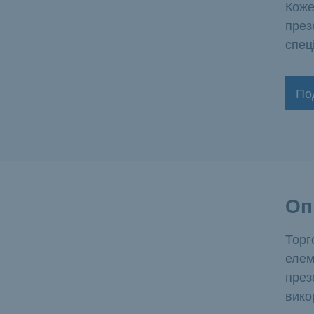
Коже
през
спец
По
Оп
Торг
елем
през
вико