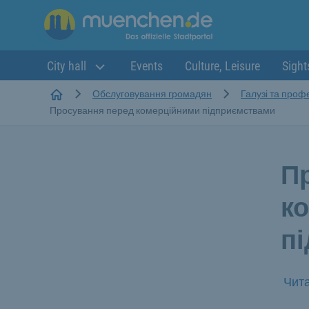
City hall
Events
Culture, Leisure
Sight
Startseite
Обслуговування громадян
Галузі та профе
Просування перед комерційними підприємствами
П
к
п
Чита