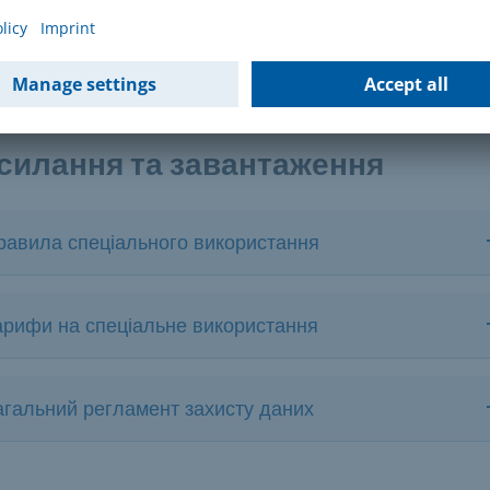
равила спеціальної утилізації
оложення про спеціальний збір за утилізацію
силання та завантаження
равила спеціального використання
арифи на спеціальне використання
агальний регламент захисту даних