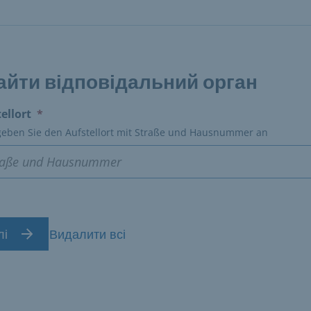
айти відповідальний орган
(erforderlich)
ellort
*
 geben Sie den Aufstellort mit Straße und Hausnummer an
лі
Видалити всі