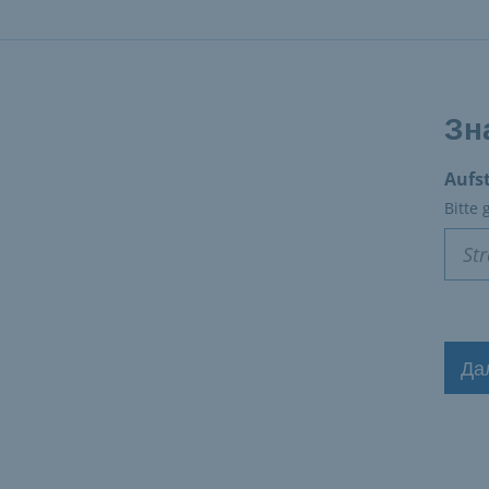
Зн
Aufst
Bitte
Да