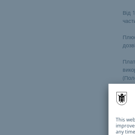
Від 
част
Плюс
дозв
Плат
вико
(Пол
стан
част
Пр