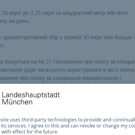
1,50 євро до 2,25 євро за квадратний метр або його
ину на день.
 адміністративний збір у розмірі 30 євро або більше 
іл.
а базується на № 31 Положення про плату за спеціа
ристання доріг загального користування в місті Мюнх
оження про плату за спеціальне використання) і
овить від 1,50 до 2,25 євро за квадратний метр або
ину квадратного метра за групу доріг.
авова основа