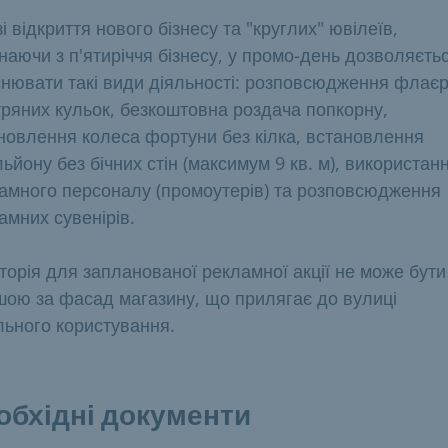
зі відкриття нового бізнесу та "круглих" ювілеїв,
наючи з п'ятиріччя бізнесу, у промо-день дозволяєть
снювати такі види діяльності: розповсюдження флаєр
тряних кульок, безкоштовна роздача попкорну,
новлення колеса фортуни без кілка, встановлення
льйону без бічних стін (максимум 9 кв. м), використан
амного персоналу (промоутерів) та розповсюдження
амних сувенірів.
торія для запланованої рекламної акції не може бути
ою за фасад магазину, що прилягає до вулиці
льного користування.
обхідні документи