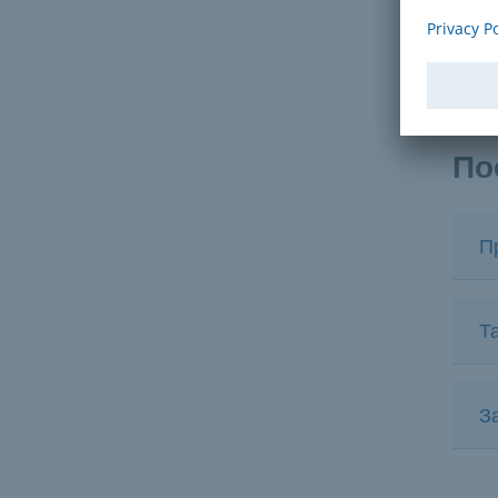
П
П
По
П
Т
З