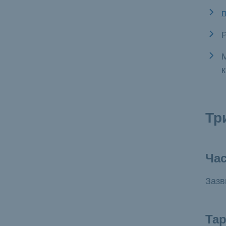
Р
Тр
Ча
Зазв
Тар