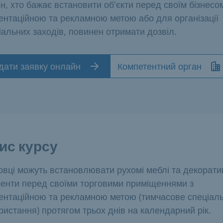
н, хто бажає встановити об'єкти перед своїм бізнесо
ентаційною та рекламною метою або для організації
іальних заходів, повинен отримати дозвіл.
дати заявку онлайн
Компетентний орган
ис курсу
овці можуть встановлювати рухомі меблі та декорати
енти перед своїми торговими приміщеннями з
ентаційною та рекламною метою (тимчасове спеціал
ристання) протягом трьох днів на календарний рік.