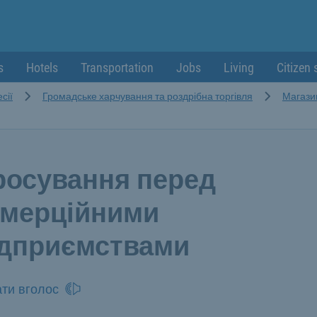
s
Hotels
Transportation
Jobs
Living
Citizen 
сії
Громадське харчування та роздрібна торгівля
Магази
росування перед
омерційними
ідприємствами
ти вголос