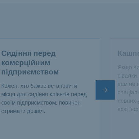
Сидіння перед
Кашп
комерційним
Якщо ви
підприємством
сівалки
вам не 
Кожен, хто бажає встановити
Наступний сл
спеціал
місця для сидіння клієнтів перед
певних 
своїм підприємством, повинен
всю інф
отримати дозвіл.