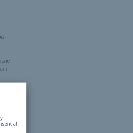
за
льне
ені