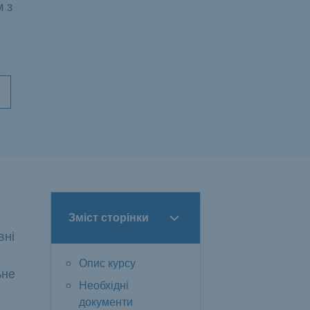
м з
Зміст сторінки
вні
Опис курсу
ьне
Необхідні
документи