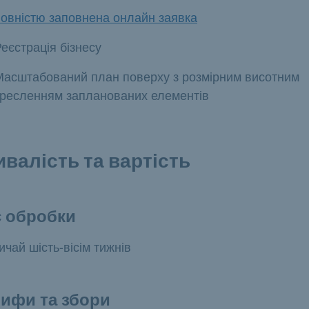
повністю заповнена онлайн заявка
еєстрація бізнесу
Масштабований план поверху з розмірним висотним
кресленням запланованих елементів
ивалість та вартість
с обробки
ичай шість-вісім тижнів
ифи та збори