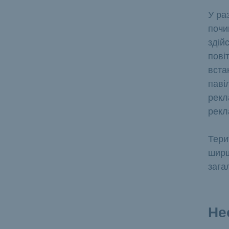
У ра
почи
здій
пові
вста
паві
рекл
рекл
Тери
ширш
зага
Не