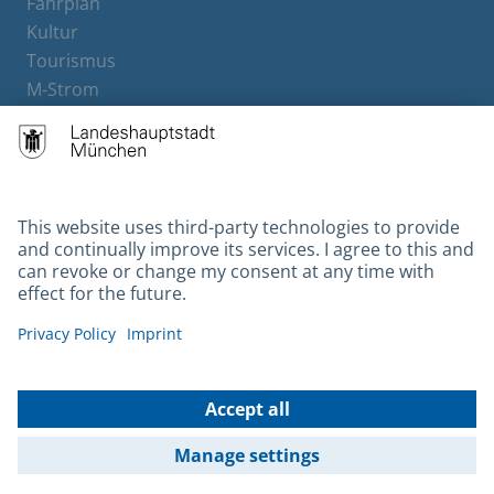
Fahrplan
Kultur
Tourismus
M-Strom
Bürgerservice
Hotels
Contact
Barrierefreiheit
Leichte Sprache
Gebärdensprache
Datenschutz
Kontakt
Impressum