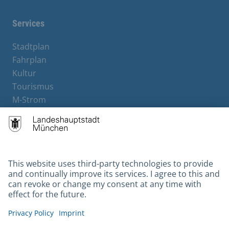
Services
Stadtplan
Fahrplan
Kultur
Tourismus
M-Strom
Bürgerservice
Hotels
Contact
Barrierefreiheit
Leichte Sprache
Gebärdensprache
Datenschutz