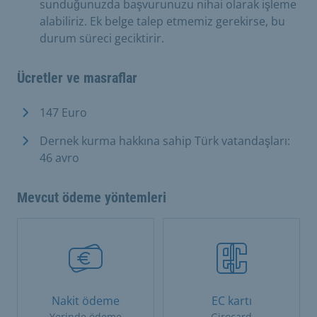
sunduğunuzda başvurunuzu nihai olarak işleme
alabiliriz. Ek belge talep etmemiz gerekirse, bu
durum süreci geciktirir.
Ücretler ve masraflar
147 Euro
Dernek kurma hakkına sahip Türk vatandaşları:
46 avro
Mevcut ödeme yöntemleri
Nakit ödeme
EC kartı
Yerinde ödeme
Girocard