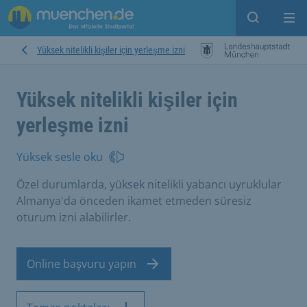
Open sear
Op
Yüksek nitelikli kişiler için yerleşme izni
Yüksek nitelikli kişiler için
yerleşme izni
Yüksek sesle oku
Özel durumlarda, yüksek nitelikli yabancı uyruklular
Almanya'da önceden ikamet etmeden süresiz
oturum izni alabilirler.
Online başvuru yapın