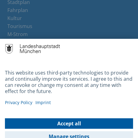
Stadtplan
Fahrplan
Kultur
Tourismus
M-Strom
Bürgerservice
Hotels
Contact
Barrierefreiheit
Leichte Sprache
Gebärdensprache
Datenschutz
Kontakt
Impressum