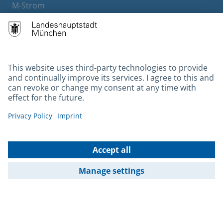
M-Strom
Bürgerservice
Hotels
Contact
Barrierefreiheit
Leichte Sprache
Gebärdensprache
Datenschutz
Kontakt
Impressum
© 2026 Portal München Betriebs GmbH & Co. KG - Ein Service der
Landeshauptstadt München und der Stadtwerke München GmbH