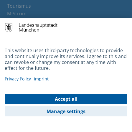
Tourismus
M-Strom
Bürgerservice
Hotels
Contact
Barrierefreiheit
Leichte Sprache
Gebärdensprache
Datenschutz
Kontakt
Impressum
© 2026 Portal München Betriebs GmbH & Co. KG - Ein Service der