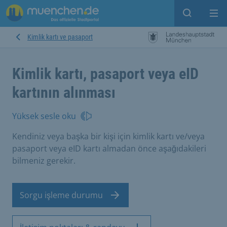
Open sear
Op
Kimlik kartı ve pasaport
Kimlik kartı, pasaport veya eID
kartının alınması
Yüksek sesle oku
Kendiniz veya başka bir kişi için kimlik kartı ve/veya
pasaport veya eID kartı almadan önce aşağıdakileri
bilmeniz gerekir.
Sorgu işleme durumu