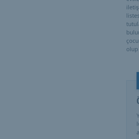
ileti
liste
tutu
bulu
çocu
olup