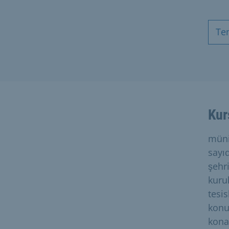
Te
Kur
münih
sayı
şehr
kuru
tesi
konut
kona