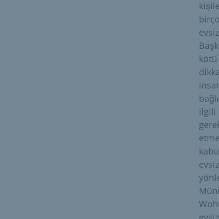
kişi
birç
evsi
Başk
kötü
dikk
insan
bağl
ilgil
gere
etme
kabu
evsi
yönl
Münih
Wohn
evsiz