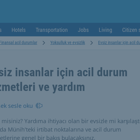
s
Hotels
Transportation
Jobs
Living
Citizen 
Finansal acil durumlar
Yoksulluk ve evsizlik
Evsiz insanlar için acil 
siz insanlar için acil durum
zmetleri ve yardım
ek sesle oku
 misiniz? Yardıma ihtiyacı olan bir evsizle mi karşılaşt
da Münih'teki irtibat noktalarına ve acil durum
etlerine genel bir bakış bulacaksınız.