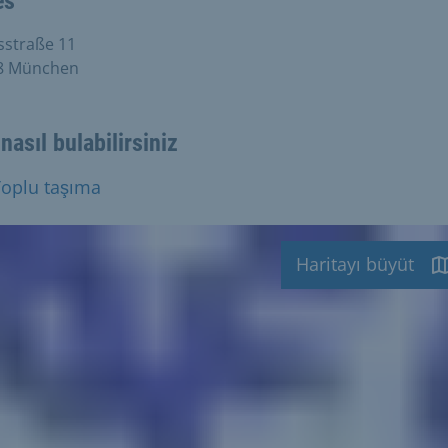
es
sstraße 11
8 München
 nasıl bulabilirsiniz
Toplu taşıma
Haritayı büyüt