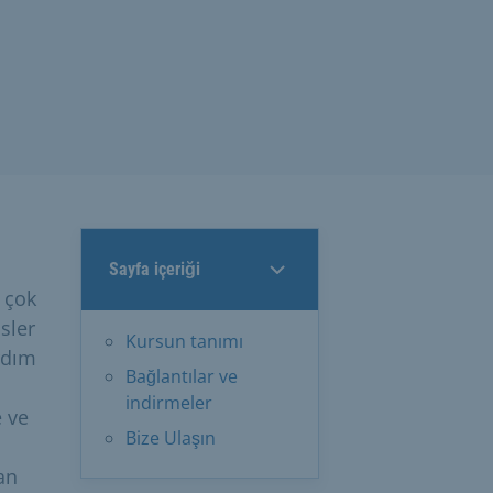
Sayfa içeriği
n çok
sler
Kursun tanımı
rdım
Bağlantılar ve
indirmeler
e ve
Bize Ulaşın
an