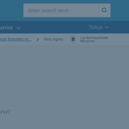
Enter search term
Start searc
Türkçe
service
Güncel dil:
durum hizmetleri ve...
Haus Agnes
ınız?