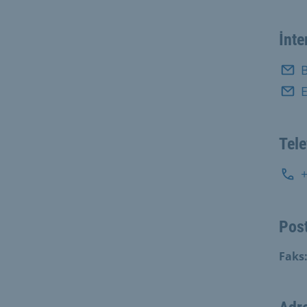
İnte
B
E
Tel
Post
Faks