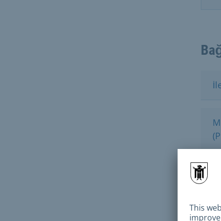
Bağ
İl
Mü
(
Ev
Ev