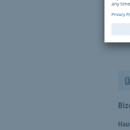
Ev
Ev
Biz
Hau