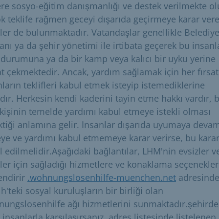
lere sosyo-eğitim danışmanlığı ve destek verilmekte ol
ok teklife rağmen geceyi dışarıda geçirmeye karar ver
zler de bulunmaktadır. Vatandaşlar genellikle Belediy
anı ya da şehir yönetimi ile irtibata geçerek bu insanl
 durumuna ya da bir kamp veya kalıcı bir uyku yerine
at çekmektedir. Ancak, yardım sağlamak için her fırsat
ların teklifleri kabul etmek isteyip istemediklerine
ıdır. Herkesin kendi kaderini tayin etme hakkı vardır, 
i kişinin temelde yardımı kabul etmeye istekli olması
ktiği anlamına gelir. İnsanlar dışarıda uyumaya deva
ye ve yardımı kabul etmemeye karar verirse, bu kara
l edilmelidir.Aşağıdaki bağlantılar, LHM'nin evsizler v
zler için sağladığı hizmetlere ve konaklama seçenekler
endirir
.wohnungslosenhilfe-muenchen.net
adresinde
'teki sosyal kuruluşların bir birliği olan
ungslosenhilfe ağı hizmetlerini sunmaktadır.şehirde
 insanlarla karşılaşırsanız, adres listesinde listelenen