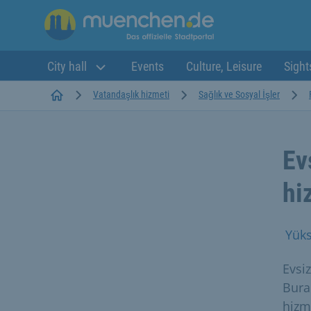
City hall
Events
Culture, Leisure
Sight
Startseite
Vatandaşlık hizmeti
Sağlık ve Sosyal İşler
Ev
hi
Yüks
Evsiz
Bura
hizm