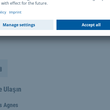
sizler için gece barınağı
siz insanlar için Münih ağı
e Ulaşın
s Agnes