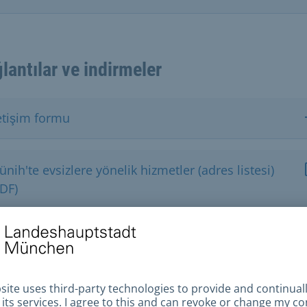
lantılar ve indirmeler
etişim formu
nih'te evsizlere yönelik hizmetler (adres listesi)
PDF)
siz insanlar için konaklama
siz insanlar için sosyal danışmanlık