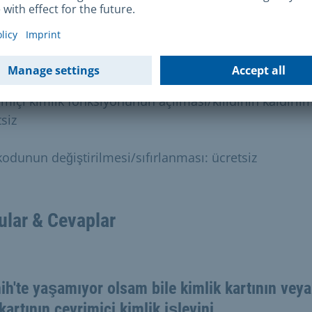
e ve maliyetler
tler ve masraflar
imiçi kimlik fonksiyonunun açılması/kilidinin kaldırılm
siz
kodunun değiştirilmesi/sıfırlanması: ücretsiz
ular & Cevaplar
h'te yaşamıyor olsam bile kimlik kartının veya
kartının çevrimiçi kimlik işlevini