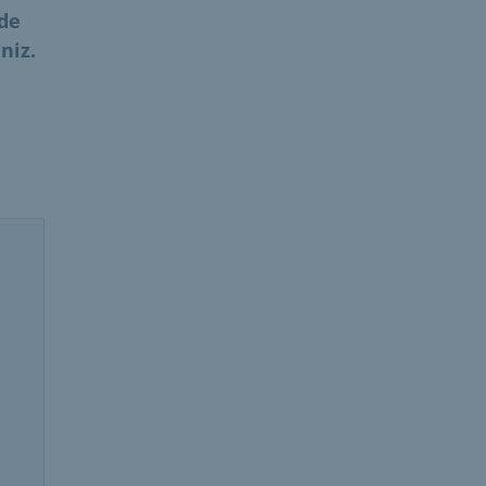
nde
niz.