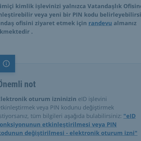
imiçi kimlik işlevinizi yalnızca Vatandaşlık Ofisi
nleştirebilir veya yeni bir PIN kodu belirleyebilirsi
ndaş ofisini ziyaret etmek için
randevu
almanız
ekmektedir
.
Önemli not
Önemli not
Elektronik oturum izninizin
eID işlevini
etkinleştirmek veya PIN kodunu değiştirmek
stiyorsanız, tüm bilgileri aşağıda bulabilirsiniz:
"eID
fonksiyonunun etkinleştirilmesi veya PIN
kodunun değiştirilmesi - elektronik oturum izni"