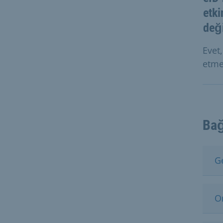
etki
deği
Evet
etme
Bağ
G
On