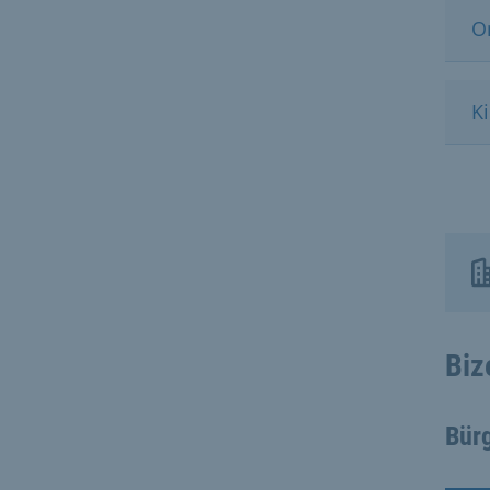
O
Ki
Biz
Bür