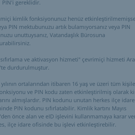
i PIN'i gereklidir.
imiçi kimlik fonksiyonunuz henüz etkinleştirilmemişs
eya PIN mektubunuzu artık bulamıyorsanız veya PIN
nuzu unuttuysanız, Vatandaşlık Bürosuna
rabilirsiniz.
sıfırlama ve aktivasyon hizmeti" çevrimiçi hizmeti Ara
'te durdurulmuştur.
yılının ortalarından itibaren 16 yaş ve üzeri tüm kişile
fonksiyonu ve PIN kodu zaten etkinleştirilmiş olarak k
larını almışlardır. PIN kodunu unutan herkes ilçe idare
inde PIN kodunu sıfırlatabilir. Kimlik kartını Mayıs
'den önce alan ve eID işlevini kullanmamaya karar ve
s, ilçe idare ofisinde bu işlevi etkinleştirebilir.