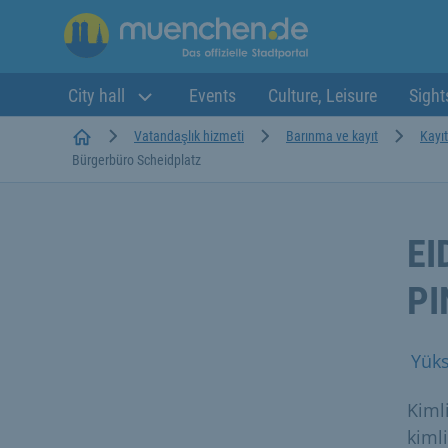
City hall
Events
Culture, Leisure
Sight
Startseite
Vatandaşlık hizmeti
Barınma ve kayıt
Kayıt
Bürgerbüro Scheidplatz
EI
PI
Yüks
Kimli
kimli