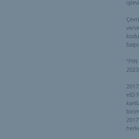
işlev
Çevr
ve/v
kodu
başvu
"PIN 
2023
2017 
eID 
kart
birim
2017
herke