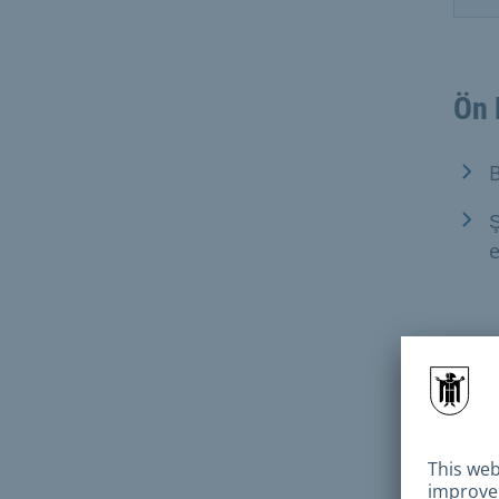
Ön 
B
Ş
e
Ger
Kimli