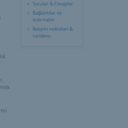
Sorular & Cevaplar
Bağlantılar ve
e
indirmeler
İletişim noktaları &
randevu
lık
r,
imlik
ren