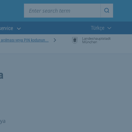
Enter search term
Start searc
Türkçe
service
Güncel dil:
 açılması veya PIN kodunun...
a
eya