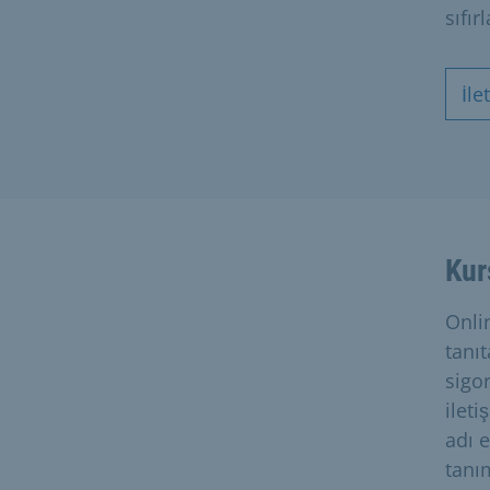
sıfır
İle
Kur
Onli
tanı
sigor
ileti
adı 
tanım