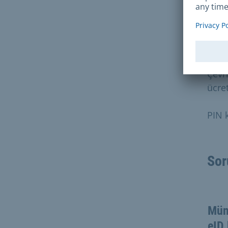
Sür
Ücre
Çevr
ücret
PIN 
Sor
Müni
eID 