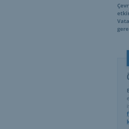
Çevr
etki
Vata
ger
i