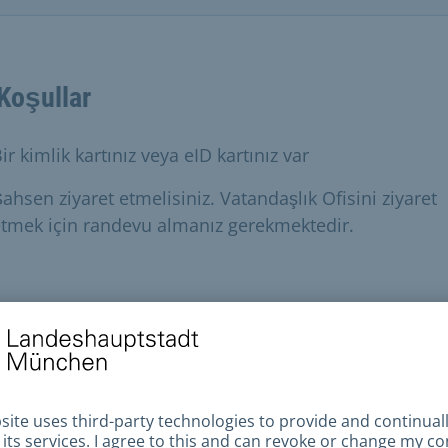
Koşullar
ir kimlik kartınız veya eID kartınız var
ahsen ziyaret etmelisiniz. Vatandaşlık Ofisini ziyaret
tmek için randevu almanız gerekmektedir.
ekli belgeler
k kartı veya eID kartı