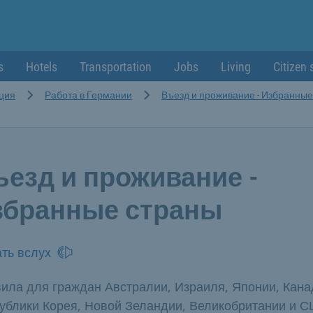
s
Hotels
Transportation
Jobs
Living
Citizen 
ция
Работа в Германии
Въезд и проживание - Избранные
ъезд и проживание -
збранные страны
ть вслух
ила для граждан Австралии, Израиля, Японии, Кана
ублики Корея, Новой Зеландии, Великобритании и 