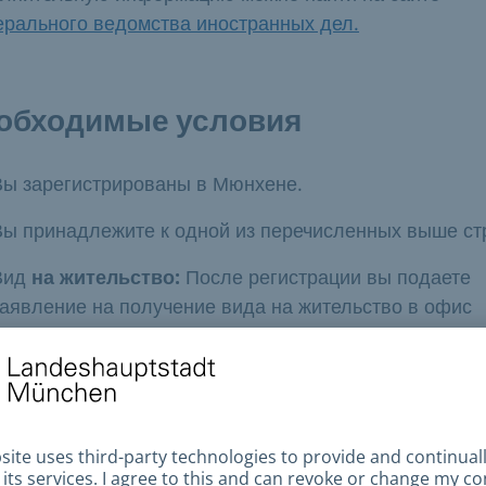
рального ведомства иностранных дел.
обходимые условия
Вы зарегистрированы в Мюнхене.
Вы принадлежите к одной из перечисленных выше ст
Вид
на жительство:
После регистрации вы подаете
заявление на получение вида на жительство в офис
Службы иммиграции и натурализации при районной
администрации.
обходимые документы