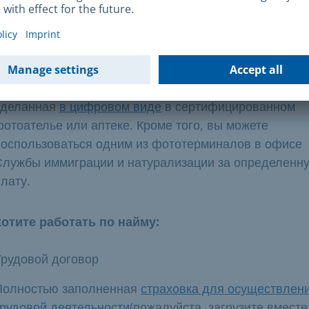
Полностью заполненная
анкета
Действующий национальный паспорт или его замени
актуальная
биометрическая фотография на паспорт
,
сделанная
в цифровом виде
в сертифицированном
фотоателье или аптеке. Кроме того, вы можете
воспользоваться одним из фототерминалов в офисе
Службы иммиграции и натурализации за определенн
лату.
отите работать по найму:
Трудовой договор
Полностью заполненная
страховка для осуществлен
трудовой деятельности
(пожалуйста, загрузите вместе