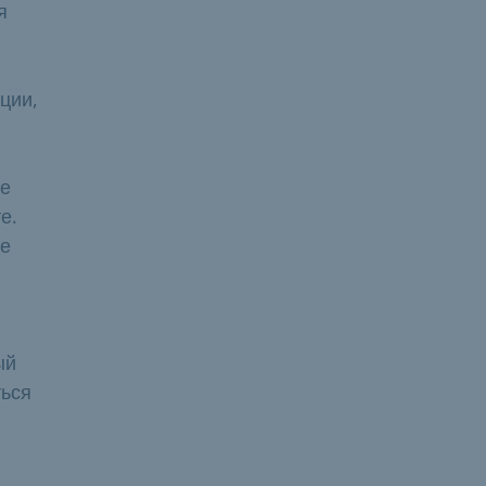
я
ции,
те
е.
те
ый
ться