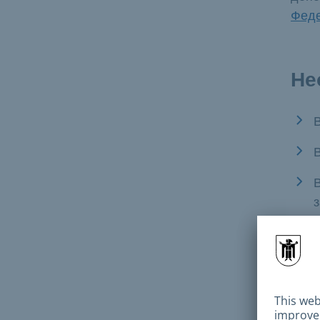
Феде
Не
Не