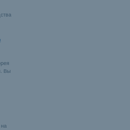
дства
ю
орея
. Вы
 на