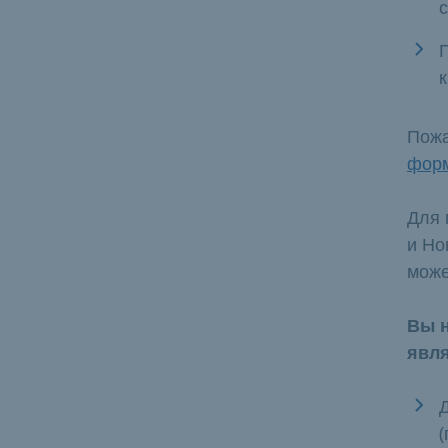
Пожа
форм
Для 
и Но
може
Вы н
явля