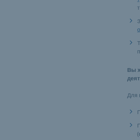
Вы х
дея
Для 