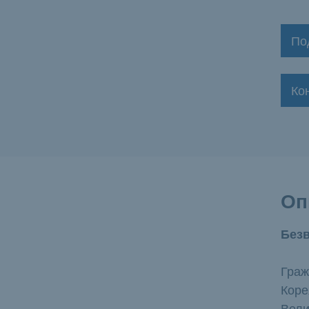
По
Ко
Оп
Без
Граж
Коре
Вели