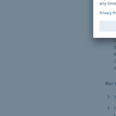
п
Вы х