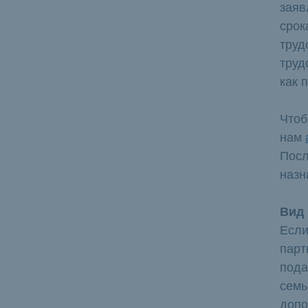
заяв
срок
труд
труд
как 
Чтоб
нам
Посл
назн
Вид 
Если
парт
пода
семь
допо