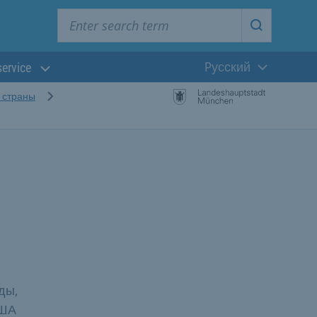
Enter search term
Start searc
Pусский
service
Текущий язык
 страны
ды,
США