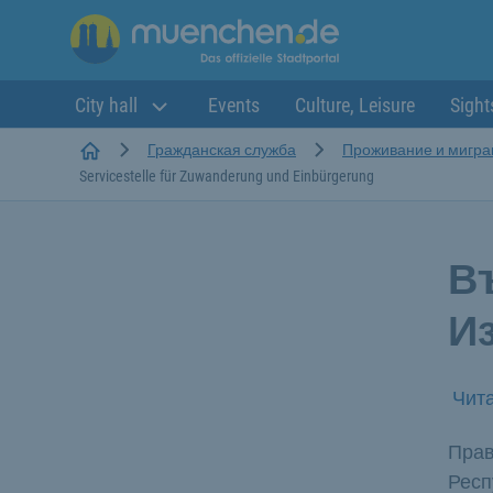
City hall
Events
Culture, Leisure
Sight
Startseite
Гражданская служба
Проживание и мигра
Servicestelle für Zuwanderung und Einbürgerung
В
И
Чита
Прав
Респ