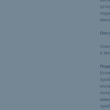
Штат
пода
Мюн
Посл
Снач
в М
Пода
Если
проб
опла
полу
имми
приб