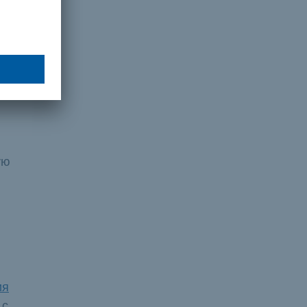
тель
ую
ия
 с