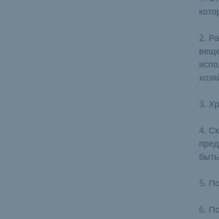
кото
2. Р
веще
испо
хозя
3. Х
4. С
пред
быть
5. П
6. П