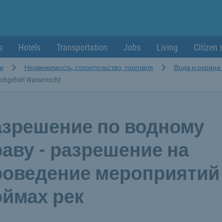
s
Hotels
Transportation
Jobs
Living
Citizen 
и
Недвижимость, строительство, торговля
Вода и охран
achgebiet Wasserrecht
азрешение по водному
аву - разрешение на
роведение мероприятий
оймах рек