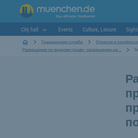
City hall
Events
Culture, Leisure
Sight
Startseite
Гражданская служба
Отрасли и професси
Разрешение по водному праву - разрешение на...
S
Р
пр
п
п