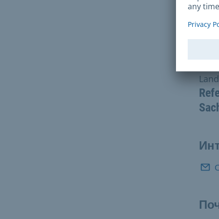
Св
Land
Refe
Sac
Инт
По