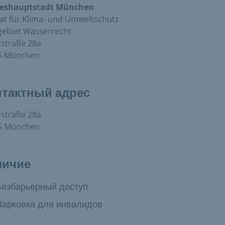
eshauptstadt München
at für Klima- und Umweltschutz
gebiet Wasserrecht
straße 28a
5 München
нтактный адрес
straße 28a
5 München
личие
упно:
Безбарьерный доступ
в наличии:
Парковка для инвалидов