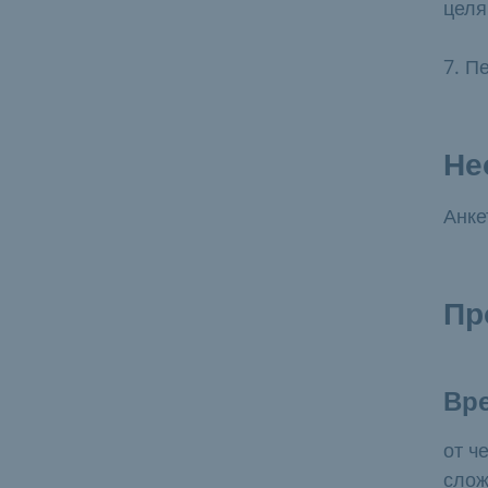
целя
7. П
Не
Анке
Пр
Вр
от ч
слож