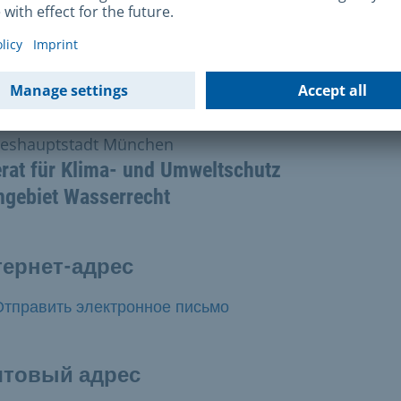
яжитесь с нами
eshauptstadt München
rat für Klima- und Umweltschutz
hgebiet Wasserrecht
ернет-адрес
Отправить электронное письмо
чтовый адрес