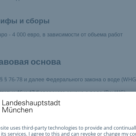
рифы и сборы
вро - 4 000 евро, в зависимости от объема работ
авовая основа
§§ § 76-78 и далее Федерального закона о воде (WHG
татьи 46 и 47 Баварского закона о воде (BayWG)
Постановления о поймах