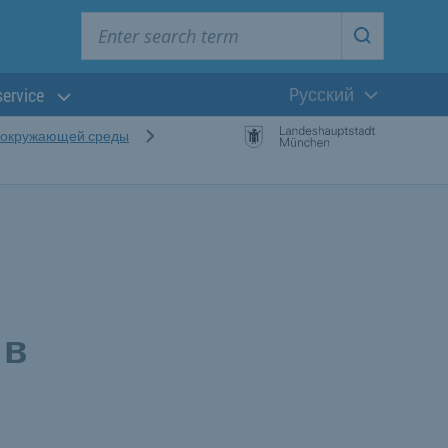
Enter search term
Start searc
Pусский
service
Текущий язык
а окружающей среды
 в