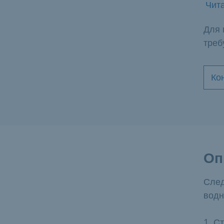
Чита
Для 
треб
Ко
Оп
След
водн
1. С