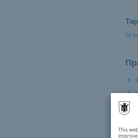
Та
50 е
Пр
С