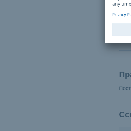
Ка
Пр
Пост
Сс