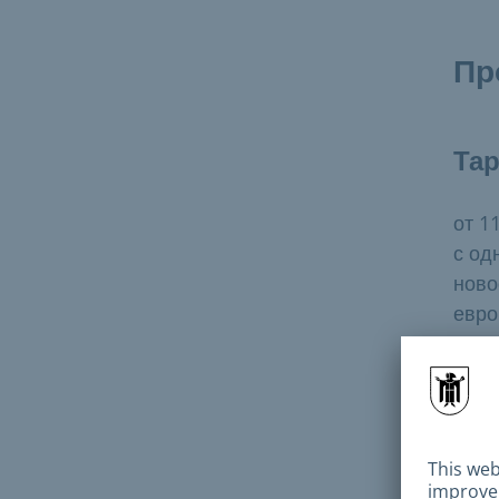
Пр
Та
от 1
с од
ново
евро
До