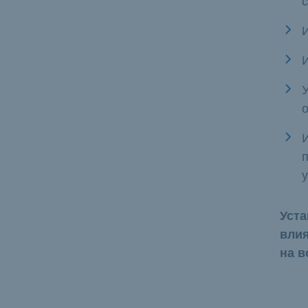
п
у
Уста
влия
на в