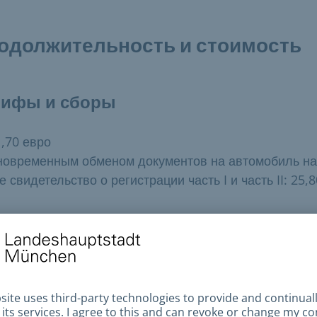
одолжительность и стоимость
рифы и сборы
1,70 евро
новременным обменом документов на автомобиль на
е свидетельство о регистрации часть I и часть II: 25,8
ступные способы оплаты