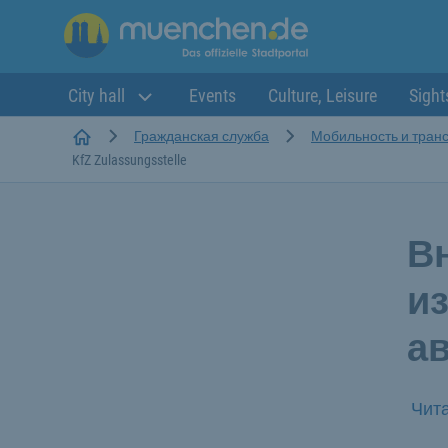
City hall
Events
Culture, Leisure
Sight
Startseite
Гражданская служба
Мобильность и тран
KfZ Zulassungsstelle
В
и
а
Чита