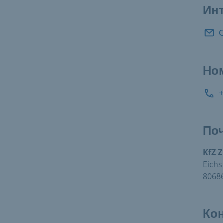
Инт
Но
По
KfZ Z
Eichs
8068
Ко