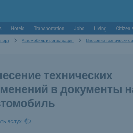
s
Hotels
Transportation
Jobs
Living
Citizen 
спорт
Автомобиль и регистрация
Внесение технических и
несение технических
зменений в документы н
втомобиль
ть вслух