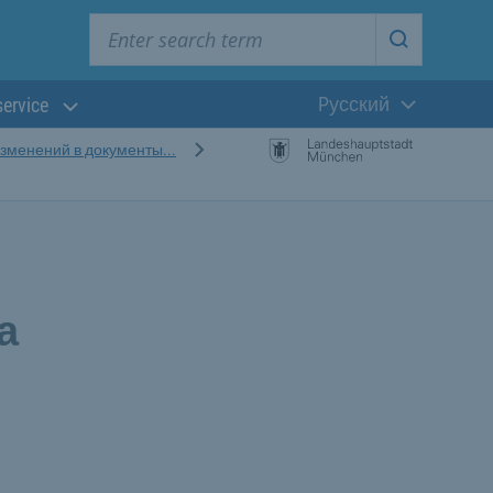
Enter search term
Start searc
Pусский
service
Текущий язык
зменений в документы...
а