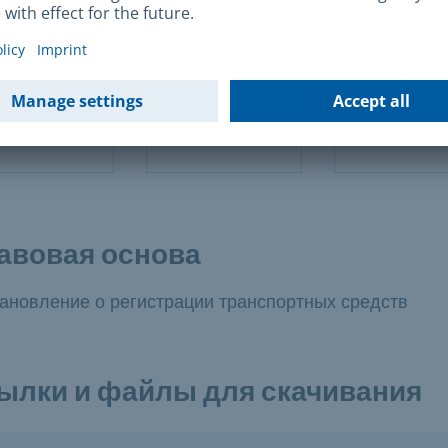
Наличный
EC-карта
Кредитная к
расчет
Girocard
Visa, Master 
сса на месте
авовая основа
ановление о регистрации транспортных средств
ылки и файлы для скачивания