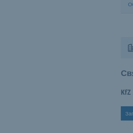
О
Св
KfZ 
За
Наз