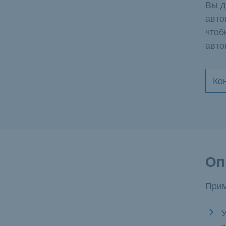
Вы д
авто
чтоб
авто
Ко
Оп
Прим