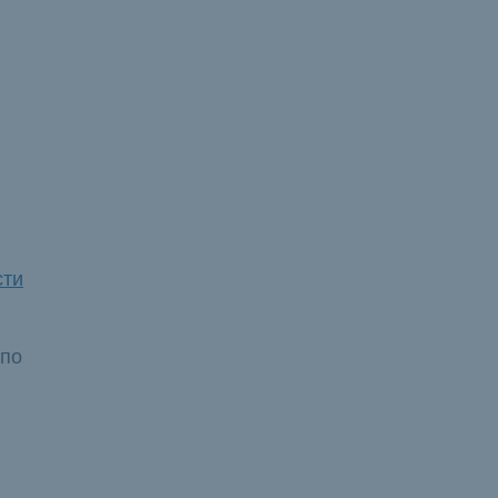
сти
 по