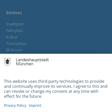
Services
Stadtplan
Fahrplan
Kultur
Tourismus
M-Strom
Bürgerservice
Hotels
Contact
Barrierefreiheit
Leichte Sprache
Gebärdensprache
Datenschutz