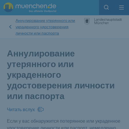
Open sear
Op
Аннулирование утерянного или
украденного удостоверения
личности или паспорта
Аннулирование
утерянного или
украденного
удостоверения личности
или паспорта
Читать вслух
Если у вас обнаружится потерянное или украденное
удостоверение личности или паспорт, немедленно