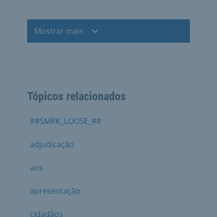
Mostrar mais
Tópicos relacionados
##SMRK_LOOSE_##
adjudicação
aos
apresentação
cidadãos