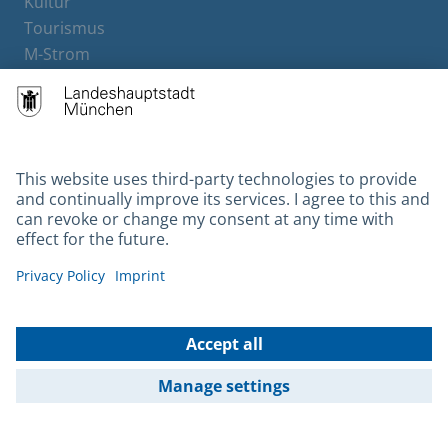
Kultur
Tourismus
M-Strom
Bürgerservice
Hotels
Contact
Barrierefreiheit
Leichte Sprache
Gebärdensprache
Datenschutz
Kontakt
Impressum
© 2026 Portal München Betriebs GmbH & Co. KG - Ein Service der