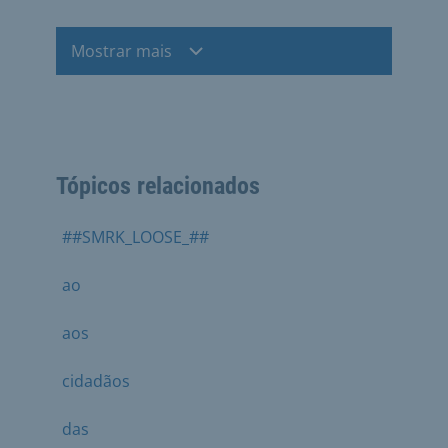
Mostrar mais
Tópicos relacionados
##SMRK_LOOSE_##
ao
aos
cidadãos
das