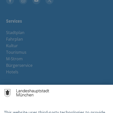
Facebook
Instagram
YouTube
X
Services
Stadtplan
Fahrplan
Kultur
Tourismus
M-Strom
Bürgerservice
Hotels
Contact
Barrierefreiheit
Leichte Sprache