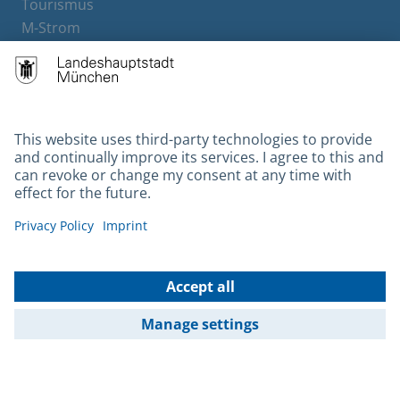
Tourismus
M-Strom
Bürgerservice
Hotels
Contact
Barrierefreiheit
Leichte Sprache
Gebärdensprache
Datenschutz
Kontakt
Impressum
© 2026 Portal München Betriebs GmbH & Co. KG - Ein Service der
Landeshauptstadt München und der Stadtwerke München GmbH