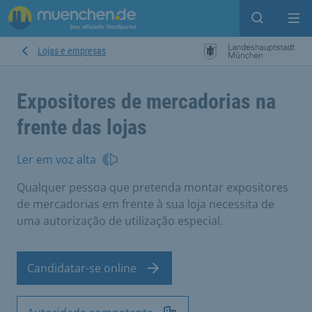
Open sear
Op
Lojas e empresas
Expositores de mercadorias na
frente das lojas
Ler em voz alta
Qualquer pessoa que pretenda montar expositores
de mercadorias em frente à sua loja necessita de
uma autorização de utilização especial.
Candidatar-se online