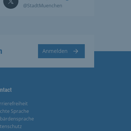
@StadtMuenchen
n
Anmelden
ntact
rrierefreiheit
ichte Sprache
bärdensprache
tenschutz