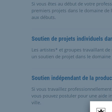
Si vous êtes au début de votre profes
premiers projets dans le domaine de 
aux débuts.
Soutien de projets individuels da
Les artistes* et groupes travaillant 
un soutien de projet dans le domaine 
Soutien indépendant de la produc
Si vous travaillez professionnellemen
vous pouvez postuler pour une aide i
ville.