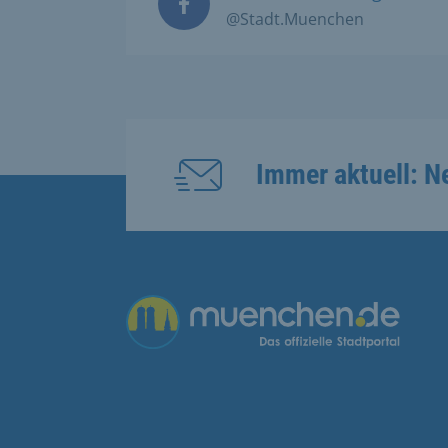
@Stadt.Muenchen
Immer aktuell: N
Übergreifende Links