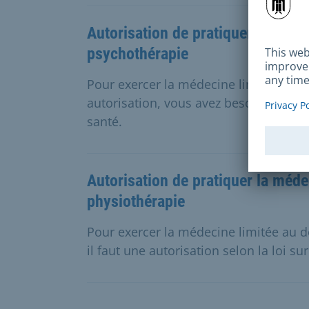
Autorisation de pratiquer la méd
psychothérapie
Pour exercer la médecine limitée au 
autorisation, vous avez besoin d'une au
santé.
Autorisation de pratiquer la méde
physiothérapie
Pour exercer la médecine limitée au d
il faut une autorisation selon la loi sur