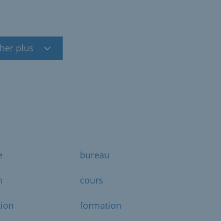
cher plus
e
bureau
n
cours
ion
formation