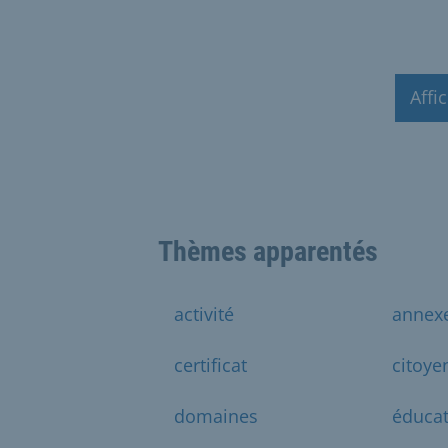
Affi
Thèmes apparentés
activité
annex
certificat
citoye
domaines
éducat