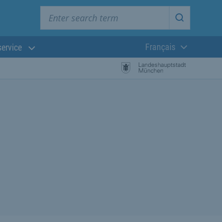
Enter search term
Start searc
Français
service
Langue actuelle
 la recherche