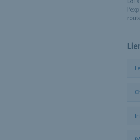
Loi 
l'ex
rout
Lie
Le
C
I
R