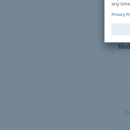
Le dé
frais
comp
form
Mod
C