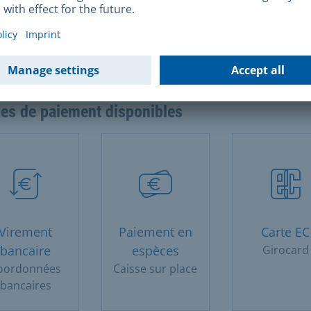
but de l'exploitation après le transfert est inclus dan
 d'autorisation. Pour la déclaration d'activité, il faut
ter 40 à 60 euros supplémentaires (en fonction de la
e juridique).
es de paiement disponibles
Virement
Paiement en
Carte EC
bancaire
espèces
Girocard
oordonnées
Caisse sur place
bancaires