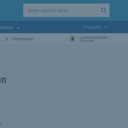
Enter search term
Start searc
Français
service
Langue actuelle
.
Gewerbeamt
on
e