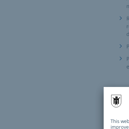
R
r
d
P
P
e
Dur
Frai