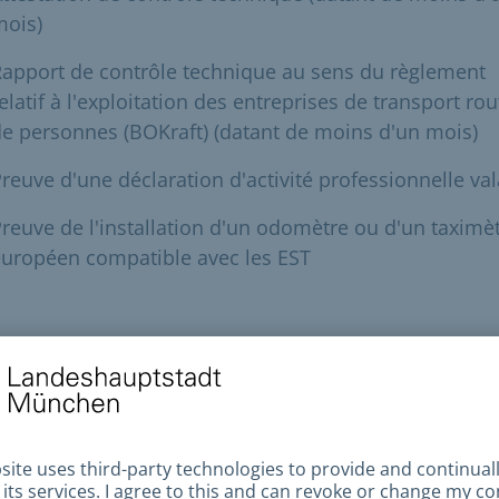
mois)
apport de contrôle technique au sens du règlement
elatif à l'exploitation des entreprises de transport rou
e personnes (BOKraft) (datant de moins d'un mois)
reuve d'une déclaration d'activité professionnelle va
reuve de l'installation d'un odomètre ou d'un taximè
uropéen compatible avec les EST
ée et coûts
s