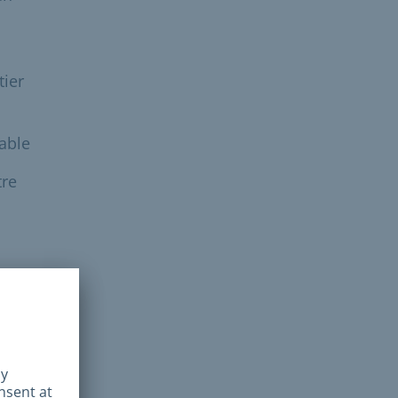
tier
lable
tre