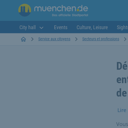
City hall
Events
Culture, Leisure
Sight
Startseite
Service aux citoyens
Secteurs et professions
Dé
en
de
Lire
Vous