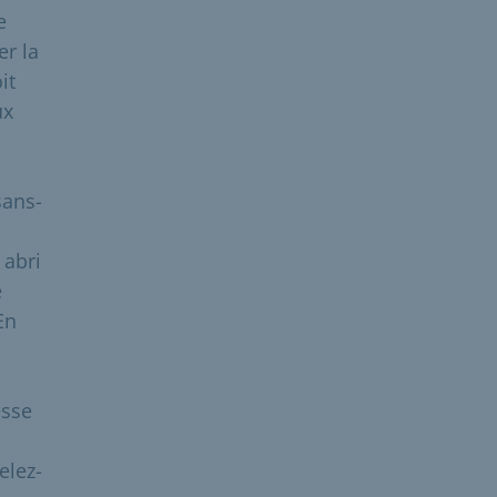
e
er la
it
ux
sans-
 abri
e
En
esse
elez-