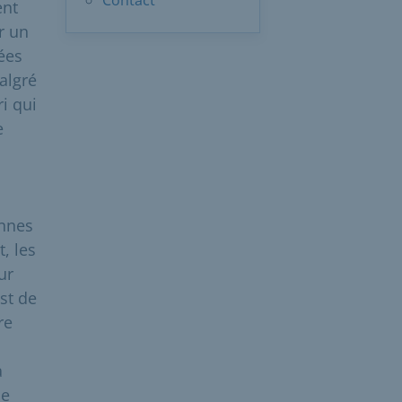
Contact
ent
r un
ées
algré
i qui
e
onnes
, les
ur
est de
re
à
le