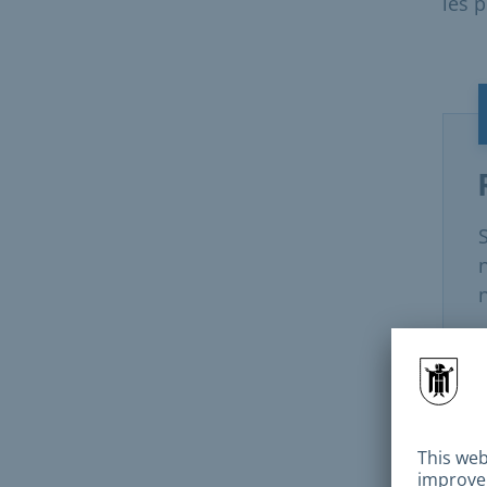
les p
n
Lie