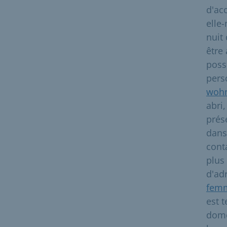
d'ac
elle
nuit
être
poss
pers
wohn
abri
prés
dans
cont
plus
d'ad
femm
est 
dome