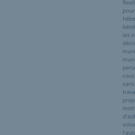
flex
pour
hébe
béné
les 
déci
mani
munic
pers
couc
sans
trava
propo
moti
d'ai
volo
l'au