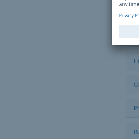
F
Of
(
H
C
Pr
R