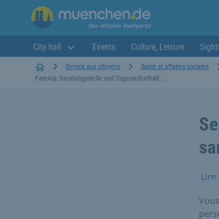
City hall
Events
Culture, Leisure
Sight
Startseite
Service aux citoyens
Santé et affaires sociales
FamAra: Beratungsstelle und Tagesaufenthalt...
Se
sa
Lire
Vous
pers