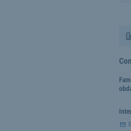
Con
FamA
obd
Inte