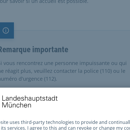
our savoir si un accueil est possible.
Remarque importante
Remarque importante
Si vous rencontrez une personne impuissante ou qui
e réagit plus, veuillez contacter la police (110) ou le
numéro d'urgence (112).
ns et téléchargements