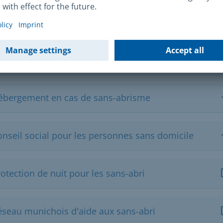
ormulaire de contact
fres pour les sans-abri à Munich (liste d'adresses)
PDF)
ébergement en cas de sans-abrisme
onseil social pour les personnes sans domicile
otection de nuit pour les sans-abri
éseau munichois d'aide aux sans-abri