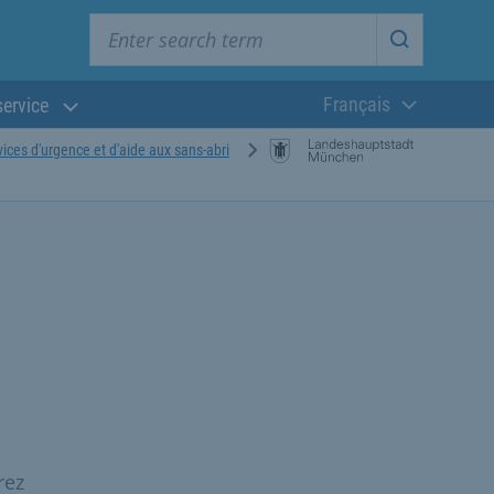
Enter search term
Start searc
Français
service
Langue actuelle
vices d'urgence et d'aide aux sans-abri
rez