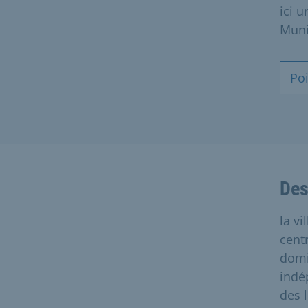
ici 
Muni
Poi
Des
la v
cent
domi
indé
des 