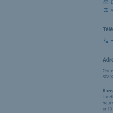
É
V
Tél
Adr
Ohms
8080
Bure
Lundi
heure
et 13