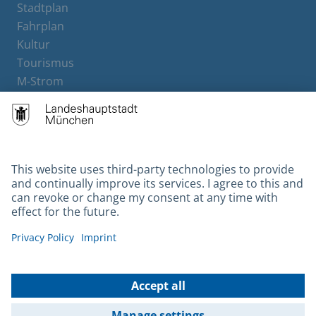
Stadtplan
Fahrplan
Kultur
Tourismus
M-Strom
Bürgerservice
Hotels
Contact
Barrierefreiheit
Leichte Sprache
Gebärdensprache
Datenschutz
Kontakt
Impressum