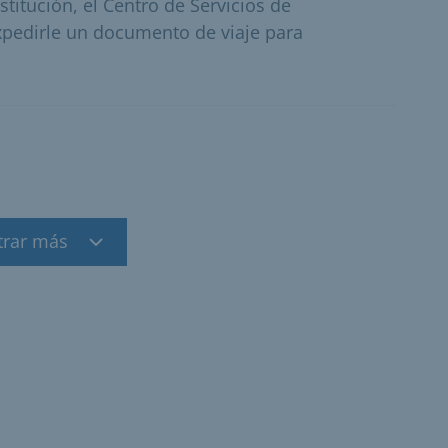
titución, el Centro de Servicios de
xpedirle un documento de viaje para
trar más