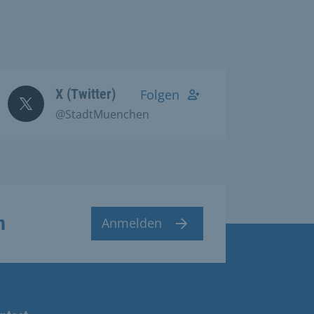
X (Twitter)
Folgen
@StadtMuenchen
n
Anmelden