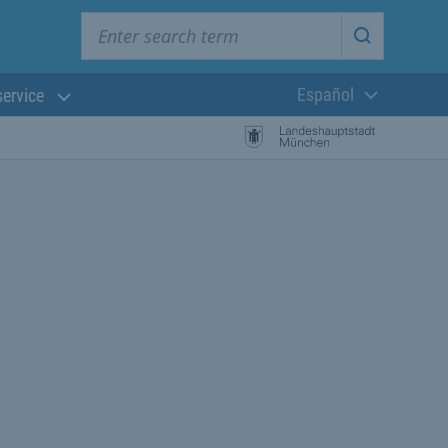
Enter search term
Start searc
Español
service
Lengua actual:
búsqueda