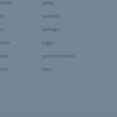
iento
arma
ón
autobús
lo
entrega
ación
lugar
idad
procedimiento
cción
tren