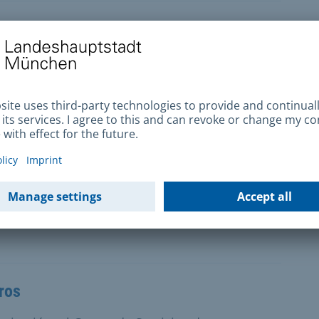
 de asilo (solicitantes de asilo) deben
nocimiento que se establece en la Ley de
prestaciones a los solicitantes de asilo
pocos o ningún ingreso reciben una ayuda
e Prestaciones a los Solicitantes de Asilo
ros