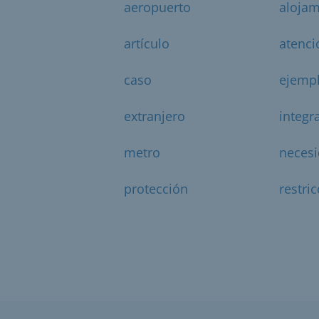
aeropuerto
alojam
artículo
atenci
caso
ejemp
extranjero
integr
metro
neces
protección
restri