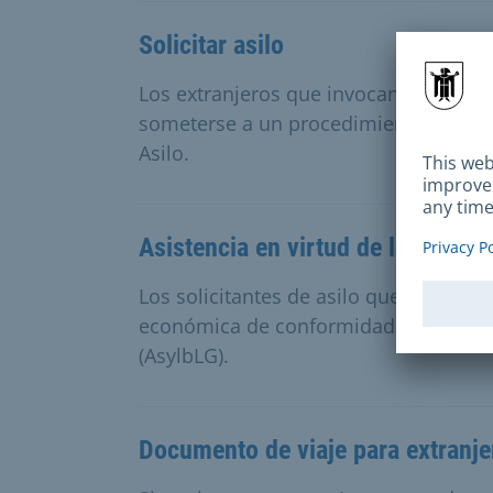
Solicitar asilo
Los extranjeros que invocan el derecho
someterse a un procedimiento de reco
Asilo.
Asistencia en virtud de la Ley de 
Los solicitantes de asilo que tienen 
económica de conformidad con la Ley d
(AsylbLG).
Documento de viaje para extranje