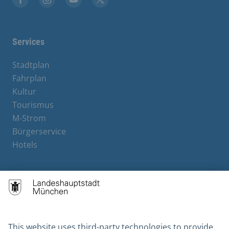
Facebook
Instagram
YouTube
X
Services
Stadtplan
Fahrplan
Kultur
Tourismus
M-Strom
Bürgerservice
Hotels
Contact
Barrierefreiheit
Leichte Sprache