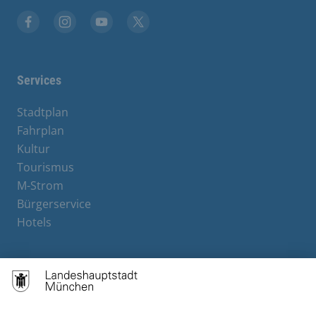
Facebook
Instagram
YouTube
X
Services
Stadtplan
Fahrplan
Kultur
Tourismus
M-Strom
Bürgerservice
Hotels
Contact
Barrierefreiheit