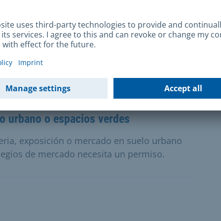
 por la administración forestal municipal
údica e interactiva.
lo urbano o espacios verdes
eria, exposición o mercado en suelo urbano
ilegios de mercado necesita un permiso.