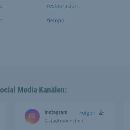
ro
restauración
io
tiempo
Social Media Kanälen:
Instagram
Folgen
@stadtmuenchen