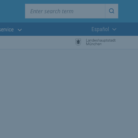
Enter search term
Start searc
Español
service
Lengua actual:
búsqueda