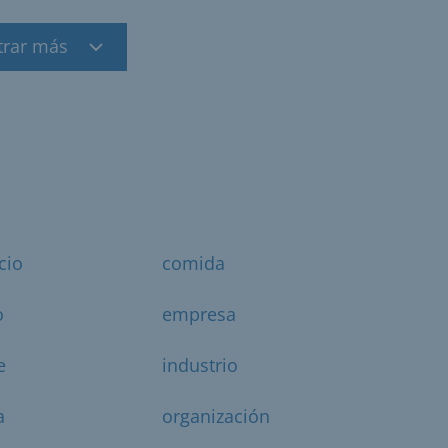
trar más
cio
comida
o
empresa
e
industrio
a
organización