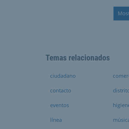
Mos
Temas relacionados
ciudadano
comer
contacto
distrit
eventos
higien
línea
músic