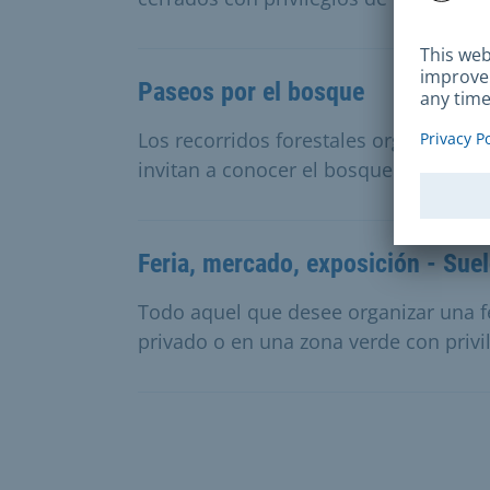
Paseos por el bosque
Los recorridos forestales organizados
invitan a conocer el bosque de forma l
Feria, mercado, exposición - Sue
Todo aquel que desee organizar una f
privado o en una zona verde con priv