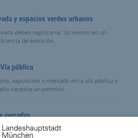
ivada y espacios verdes urbanos
rivada deben registrarse. Un evento en un
licencia de exención.
 Vía pública
ria, exposición o mercado en la vía pública y
ello necesita un permiso.
as cerradas
eria, exposición o mercado en espacios
ecesita una licencia.