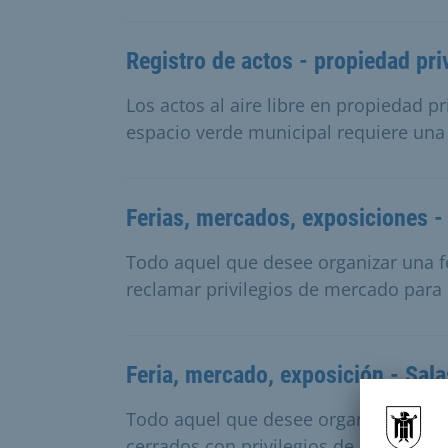
Registro de actos - propiedad pr
Los actos al aire libre en propiedad p
espacio verde municipal requiere una 
Ferias, mercados, exposiciones -
Todo aquel que desee organizar una fe
reclamar privilegios de mercado para 
Feria, mercado, exposición - Sal
Todo aquel que desee organizar una f
cerrados con privilegios de mercado n