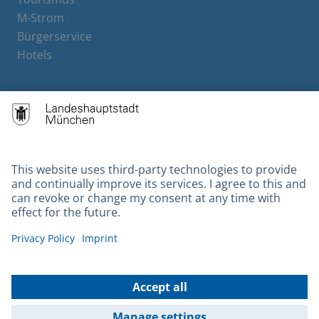
M-Strom
Bürgerservice
Hotels
Contact
Barrierefreiheit
Leichte Sprache
Gebärdensprache
Datenschutz
Kontakt
Impressum
© 2026 Portal München Betriebs GmbH & Co. KG - Ein Service der
Landeshauptstadt München und der Stadtwerke München GmbH