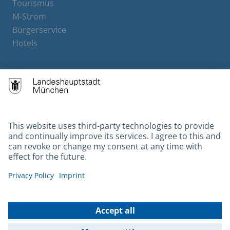
Tourismus
M-Strom
Bürgerservice
Hotels
Contact
Barrierefreiheit
Leichte Sprache
Gebärdensprache
Datenschutz
Kontakt
Impressum
© 2026 Portal München Betriebs GmbH & Co. KG - Ein Service der
Landeshauptstadt München und der Stadtwerke München GmbH